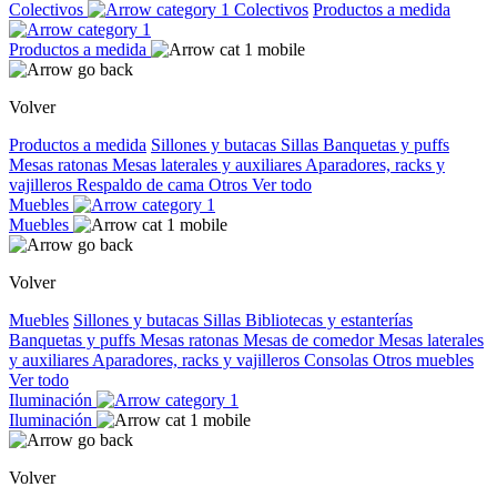
Colectivos
Colectivos
Productos a medida
Productos a medida
Volver
Productos a medida
Sillones y butacas
Sillas
Banquetas y puffs
Mesas ratonas
Mesas laterales y auxiliares
Aparadores, racks y
vajilleros
Respaldo de cama
Otros
Ver todo
Muebles
Muebles
Volver
Muebles
Sillones y butacas
Sillas
Bibliotecas y estanterías
Banquetas y puffs
Mesas ratonas
Mesas de comedor
Mesas laterales
y auxiliares
Aparadores, racks y vajilleros
Consolas
Otros muebles
Ver todo
Iluminación
Iluminación
Volver