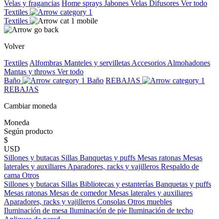
Velas y fragancias
Home sprays
Jabones
Velas
Difusores
Ver todo
Textiles
Textiles
Volver
Textiles
Alfombras
Manteles y servilletas
Accesorios
Almohadones
Mantas y throws
Ver todo
Baño
Baño
REBAJAS
REBAJAS
Cambiar moneda
Moneda
Según producto
$
USD
Sillones y butacas
Sillas
Banquetas y puffs
Mesas ratonas
Mesas
laterales y auxiliares
Aparadores, racks y vajilleros
Respaldo de
cama
Otros
Sillones y butacas
Sillas
Bibliotecas y estanterías
Banquetas y puffs
Mesas ratonas
Mesas de comedor
Mesas laterales y auxiliares
Aparadores, racks y vajilleros
Consolas
Otros muebles
Iluminación de mesa
Iluminación de pie
Iluminación de techo