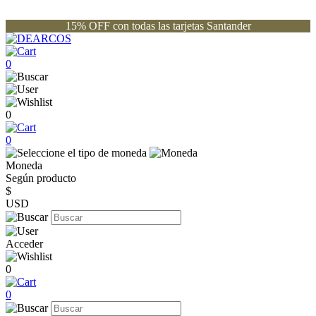
15% OFF con todas las tarjetas Santander
0
0
0
Moneda
Según producto
$
USD
Acceder
0
0