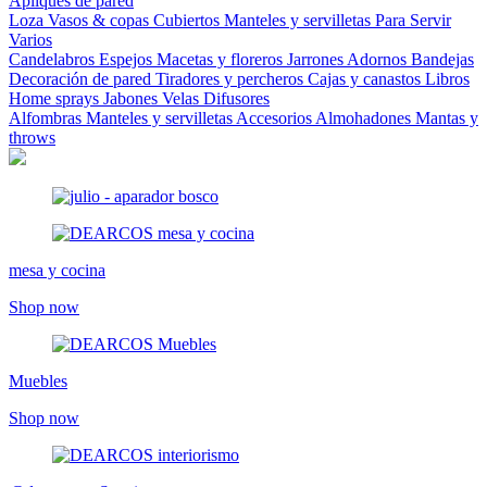
Apliques de pared
Loza
Vasos & copas
Cubiertos
Manteles y servilletas
Para Servir
Varios
Candelabros
Espejos
Macetas y floreros
Jarrones
Adornos
Bandejas
Decoración de pared
Tiradores y percheros
Cajas y canastos
Libros
Home sprays
Jabones
Velas
Difusores
Alfombras
Manteles y servilletas
Accesorios
Almohadones
Mantas y
throws
mesa y cocina
Shop now
Muebles
Shop now