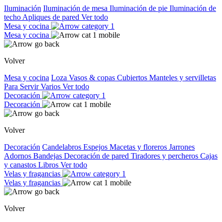
Iluminación
Iluminación de mesa
Iluminación de pie
Iluminación de
techo
Apliques de pared
Ver todo
Mesa y cocina
Mesa y cocina
Volver
Mesa y cocina
Loza
Vasos & copas
Cubiertos
Manteles y servilletas
Para Servir
Varios
Ver todo
Decoración
Decoración
Volver
Decoración
Candelabros
Espejos
Macetas y floreros
Jarrones
Adornos
Bandejas
Decoración de pared
Tiradores y percheros
Cajas
y canastos
Libros
Ver todo
Velas y fragancias
Velas y fragancias
Volver