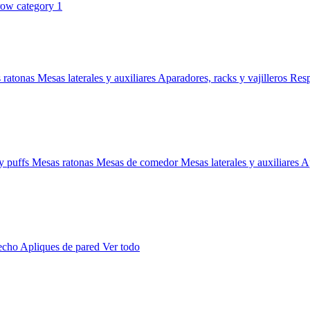
 ratonas
Mesas laterales y auxiliares
Aparadores, racks y vajilleros
Res
y puffs
Mesas ratonas
Mesas de comedor
Mesas laterales y auxiliares
Ap
techo
Apliques de pared
Ver todo