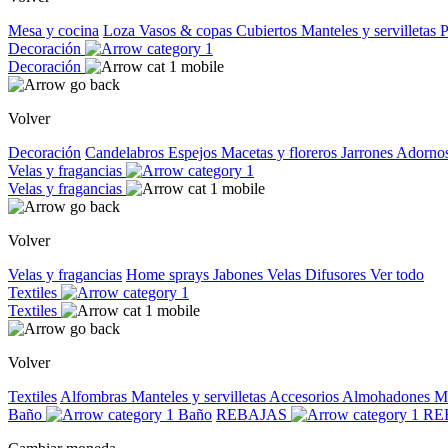
Mesa y cocina
Loza
Vasos & copas
Cubiertos
Manteles y servilletas
P
Decoración
Decoración
Volver
Decoración
Candelabros
Espejos
Macetas y floreros
Jarrones
Adorno
Velas y fragancias
Velas y fragancias
Volver
Velas y fragancias
Home sprays
Jabones
Velas
Difusores
Ver todo
Textiles
Textiles
Volver
Textiles
Alfombras
Manteles y servilletas
Accesorios
Almohadones
M
Baño
Baño
REBAJAS
RE