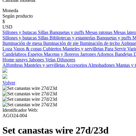
Cambiar moneda
Moneda
Según producto
$
USD
Sillones y butacas
Sillas
Banquetas y puffs
Mesas ratonas
Mesas later
Sillones y butacas
Sillas
Bibliotecas y estanterías
Banquetas y puffs
M
Iluminación de mesa
Iluminación de pie
Iluminación de techo
Aplique
Loza
Vasos & copas
Cubiertos
Manteles y servilletas
Para Servir
Vari
Candelabros
Espejos
Macetas y floreros
Jarrones
Adornos
Bandejas
D
Home sprays
Jabones
Velas
Difusores
Alfombras
Manteles y servilletas
Accesorios
Almohadones
Mantas y 
Volver
Identificador Web:
AGO24-004
Set canastas wire 27d/23d