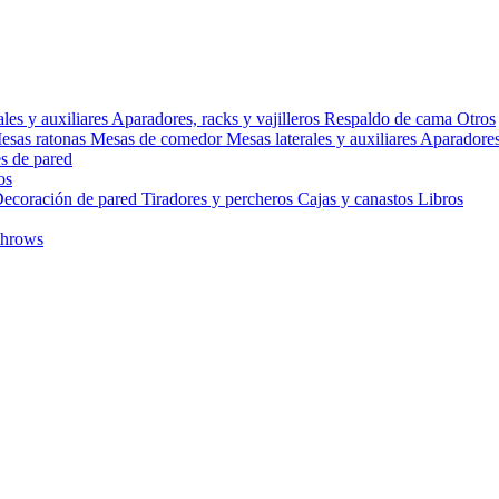
ales y auxiliares
Aparadores, racks y vajilleros
Respaldo de cama
Otros
esas ratonas
Mesas de comedor
Mesas laterales y auxiliares
Aparadores,
s de pared
os
ecoración de pared
Tiradores y percheros
Cajas y canastos
Libros
throws