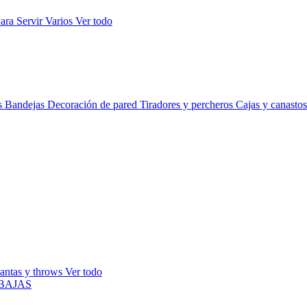
ara Servir
Varios
Ver todo
s
Bandejas
Decoración de pared
Tiradores y percheros
Cajas y canasto
antas y throws
Ver todo
BAJAS