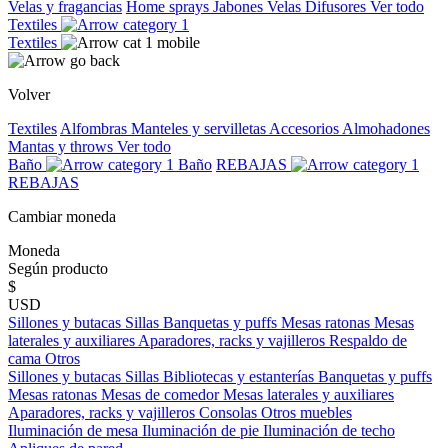
Velas y fragancias
Home sprays
Jabones
Velas
Difusores
Ver todo
Textiles
Textiles
Volver
Textiles
Alfombras
Manteles y servilletas
Accesorios
Almohadones
Mantas y throws
Ver todo
Baño
Baño
REBAJAS
REBAJAS
Cambiar moneda
Moneda
Según producto
$
USD
Sillones y butacas
Sillas
Banquetas y puffs
Mesas ratonas
Mesas
laterales y auxiliares
Aparadores, racks y vajilleros
Respaldo de
cama
Otros
Sillones y butacas
Sillas
Bibliotecas y estanterías
Banquetas y puffs
Mesas ratonas
Mesas de comedor
Mesas laterales y auxiliares
Aparadores, racks y vajilleros
Consolas
Otros muebles
Iluminación de mesa
Iluminación de pie
Iluminación de techo