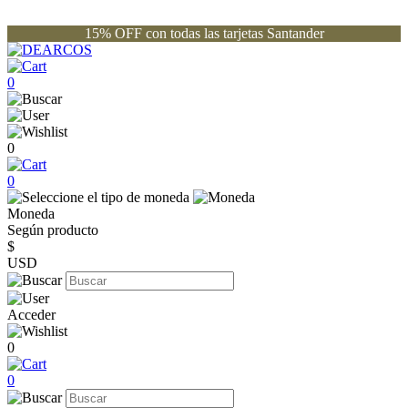
15% OFF con todas las tarjetas Santander
0
0
0
Moneda
Según producto
$
USD
Acceder
0
0