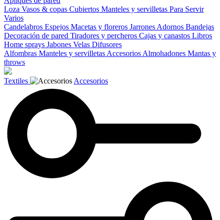
Apliques de pared
Loza
Vasos & copas
Cubiertos
Manteles y servilletas
Para Servir
Varios
Candelabros
Espejos
Macetas y floreros
Jarrones
Adornos
Bandejas
Decoración de pared
Tiradores y percheros
Cajas y canastos
Libros
Home sprays
Jabones
Velas
Difusores
Alfombras
Manteles y servilletas
Accesorios
Almohadones
Mantas y
throws
Textiles
Accesorios