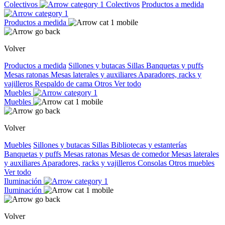
Colectivos
Colectivos
Productos a medida
Productos a medida
Volver
Productos a medida
Sillones y butacas
Sillas
Banquetas y puffs
Mesas ratonas
Mesas laterales y auxiliares
Aparadores, racks y
vajilleros
Respaldo de cama
Otros
Ver todo
Muebles
Muebles
Volver
Muebles
Sillones y butacas
Sillas
Bibliotecas y estanterías
Banquetas y puffs
Mesas ratonas
Mesas de comedor
Mesas laterales
y auxiliares
Aparadores, racks y vajilleros
Consolas
Otros muebles
Ver todo
Iluminación
Iluminación
Volver