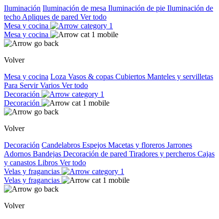
Iluminación
Iluminación de mesa
Iluminación de pie
Iluminación de
techo
Apliques de pared
Ver todo
Mesa y cocina
Mesa y cocina
Volver
Mesa y cocina
Loza
Vasos & copas
Cubiertos
Manteles y servilletas
Para Servir
Varios
Ver todo
Decoración
Decoración
Volver
Decoración
Candelabros
Espejos
Macetas y floreros
Jarrones
Adornos
Bandejas
Decoración de pared
Tiradores y percheros
Cajas
y canastos
Libros
Ver todo
Velas y fragancias
Velas y fragancias
Volver