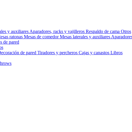
ales y auxiliares
Aparadores, racks y vajilleros
Respaldo de cama
Otros
esas ratonas
Mesas de comedor
Mesas laterales y auxiliares
Aparadores,
s de pared
os
ecoración de pared
Tiradores y percheros
Cajas y canastos
Libros
throws