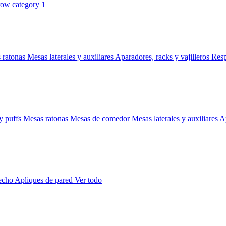
 ratonas
Mesas laterales y auxiliares
Aparadores, racks y vajilleros
Res
y puffs
Mesas ratonas
Mesas de comedor
Mesas laterales y auxiliares
Ap
techo
Apliques de pared
Ver todo