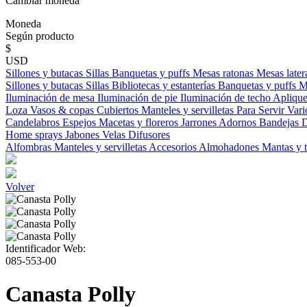
Cambiar moneda
Moneda
Según producto
$
USD
Sillones y butacas
Sillas
Banquetas y puffs
Mesas ratonas
Mesas later
Sillones y butacas
Sillas
Bibliotecas y estanterías
Banquetas y puffs
M
Iluminación de mesa
Iluminación de pie
Iluminación de techo
Aplique
Loza
Vasos & copas
Cubiertos
Manteles y servilletas
Para Servir
Vari
Candelabros
Espejos
Macetas y floreros
Jarrones
Adornos
Bandejas
D
Home sprays
Jabones
Velas
Difusores
Alfombras
Manteles y servilletas
Accesorios
Almohadones
Mantas y 
Volver
Identificador Web:
085-553-00
Canasta Polly