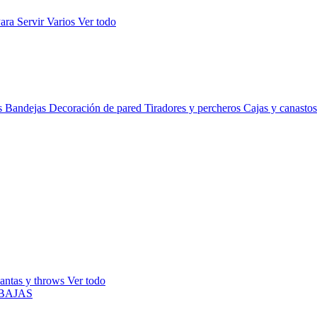
ara Servir
Varios
Ver todo
s
Bandejas
Decoración de pared
Tiradores y percheros
Cajas y canasto
antas y throws
Ver todo
BAJAS