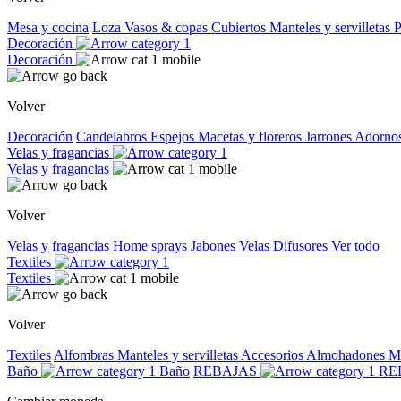
Mesa y cocina
Loza
Vasos & copas
Cubiertos
Manteles y servilletas
P
Decoración
Decoración
Volver
Decoración
Candelabros
Espejos
Macetas y floreros
Jarrones
Adorno
Velas y fragancias
Velas y fragancias
Volver
Velas y fragancias
Home sprays
Jabones
Velas
Difusores
Ver todo
Textiles
Textiles
Volver
Textiles
Alfombras
Manteles y servilletas
Accesorios
Almohadones
M
Baño
Baño
REBAJAS
RE