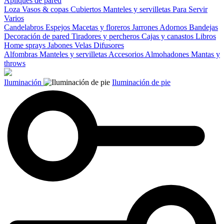
Apliques de pared
Loza
Vasos & copas
Cubiertos
Manteles y servilletas
Para Servir
Varios
Candelabros
Espejos
Macetas y floreros
Jarrones
Adornos
Bandejas
Decoración de pared
Tiradores y percheros
Cajas y canastos
Libros
Home sprays
Jabones
Velas
Difusores
Alfombras
Manteles y servilletas
Accesorios
Almohadones
Mantas y
throws
Iluminación
Iluminación de pie