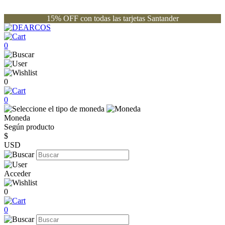
15% OFF con todas las tarjetas Santander
0
0
0
Moneda
Según producto
$
USD
Acceder
0
0