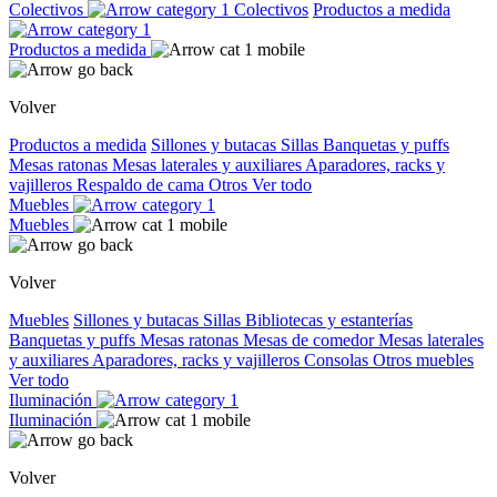
Colectivos
Colectivos
Productos a medida
Productos a medida
Volver
Productos a medida
Sillones y butacas
Sillas
Banquetas y puffs
Mesas ratonas
Mesas laterales y auxiliares
Aparadores, racks y
vajilleros
Respaldo de cama
Otros
Ver todo
Muebles
Muebles
Volver
Muebles
Sillones y butacas
Sillas
Bibliotecas y estanterías
Banquetas y puffs
Mesas ratonas
Mesas de comedor
Mesas laterales
y auxiliares
Aparadores, racks y vajilleros
Consolas
Otros muebles
Ver todo
Iluminación
Iluminación
Volver