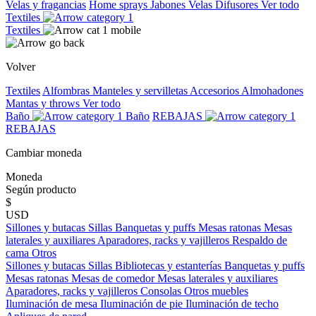
Velas y fragancias
Home sprays
Jabones
Velas
Difusores
Ver todo
Textiles
Textiles
Volver
Textiles
Alfombras
Manteles y servilletas
Accesorios
Almohadones
Mantas y throws
Ver todo
Baño
Baño
REBAJAS
REBAJAS
Cambiar moneda
Moneda
Según producto
$
USD
Sillones y butacas
Sillas
Banquetas y puffs
Mesas ratonas
Mesas
laterales y auxiliares
Aparadores, racks y vajilleros
Respaldo de
cama
Otros
Sillones y butacas
Sillas
Bibliotecas y estanterías
Banquetas y puffs
Mesas ratonas
Mesas de comedor
Mesas laterales y auxiliares
Aparadores, racks y vajilleros
Consolas
Otros muebles
Iluminación de mesa
Iluminación de pie
Iluminación de techo