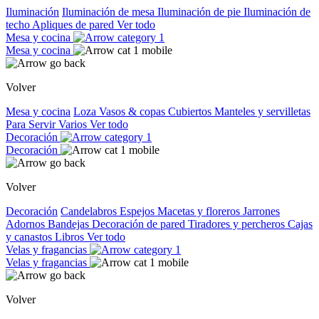
Iluminación
Iluminación de mesa
Iluminación de pie
Iluminación de
techo
Apliques de pared
Ver todo
Mesa y cocina
Mesa y cocina
Volver
Mesa y cocina
Loza
Vasos & copas
Cubiertos
Manteles y servilletas
Para Servir
Varios
Ver todo
Decoración
Decoración
Volver
Decoración
Candelabros
Espejos
Macetas y floreros
Jarrones
Adornos
Bandejas
Decoración de pared
Tiradores y percheros
Cajas
y canastos
Libros
Ver todo
Velas y fragancias
Velas y fragancias
Volver