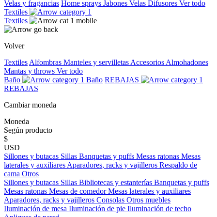
Velas y fragancias
Home sprays
Jabones
Velas
Difusores
Ver todo
Textiles
Textiles
Volver
Textiles
Alfombras
Manteles y servilletas
Accesorios
Almohadones
Mantas y throws
Ver todo
Baño
Baño
REBAJAS
REBAJAS
Cambiar moneda
Moneda
Según producto
$
USD
Sillones y butacas
Sillas
Banquetas y puffs
Mesas ratonas
Mesas
laterales y auxiliares
Aparadores, racks y vajilleros
Respaldo de
cama
Otros
Sillones y butacas
Sillas
Bibliotecas y estanterías
Banquetas y puffs
Mesas ratonas
Mesas de comedor
Mesas laterales y auxiliares
Aparadores, racks y vajilleros
Consolas
Otros muebles
Iluminación de mesa
Iluminación de pie
Iluminación de techo