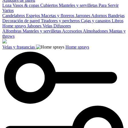
Apliques de pared
Loza
Vasos & copas
Cubiertos
Manteles y servilletas
Para Servir
Varios
Candelabros
Espejos
Macetas y floreros
Jarrones
Adornos
Bandejas
Decoración de pared
Tiradores y percheros
Cajas y canastos
Libros
Home sprays
Jabones
Velas
Difusores
Alfombras
Manteles y servilletas
Accesorios
Almohadones
Mantas y
throws
Velas y fragancias
Home sprays