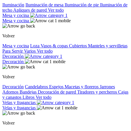
Iluminación
Iluminación de mesa
Iluminación de pie
Iluminación de
techo
Apliques de pared
Ver todo
Mesa y cocina
Mesa y cocina
Volver
Mesa y cocina
Loza
Vasos & copas
Cubiertos
Manteles y servilletas
Para Servir
Varios
Ver todo
Decoración
Decoración
Volver
Decoración
Candelabros
Espejos
Macetas y floreros
Jarrones
Adornos
Bandejas
Decoración de pared
Tiradores y percheros
Cajas
y canastos
Libros
Ver todo
Velas y fragancias
Velas y fragancias
Volver