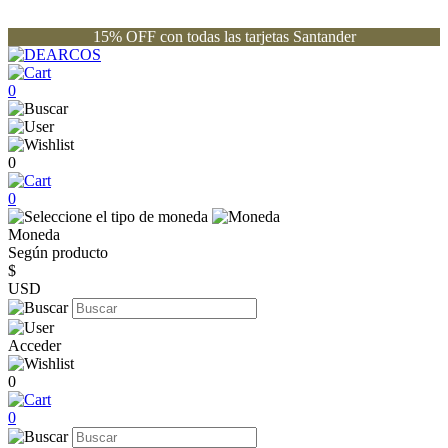
15% OFF con todas las tarjetas Santander
0
0
0
Moneda
Según producto
$
USD
Acceder
0
0