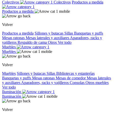
Colectivos
Colectivos
Productos a medida
Productos a medida
Volver
Productos a medida
Sillones y butacas
Sillas
Banquetas y puffs
Mesas ratonas
Mesas laterales y auxiliares
Aparadores, racks y
vajilleros
Respaldo de cama
Otros
Ver todo
Muebles
Muebles
Volver
Muebles
Sillones y butacas
Sillas
Bibliotecas y estanterías
Banquetas y puffs
Mesas ratonas
Mesas de comedor
Mesas laterales
y auxiliares
Aparadores, racks y vajilleros
Consolas
Otros muebles
Ver todo
Iluminación
Iluminación
Volver