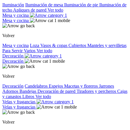
Iluminación
Iluminación de mesa
Iluminación de pie
Iluminación de
techo
Apliques de pared
Ver todo
Mesa y cocina
Mesa y cocina
Volver
Mesa y cocina
Loza
Vasos & copas
Cubiertos
Manteles y servilletas
Para Servir
Varios
Ver todo
Decoración
Decoración
Volver
Decoración
Candelabros
Espejos
Macetas y floreros
Jarrones
Adornos
Bandejas
Decoración de pared
Tiradores y percheros
Cajas
y canastos
Libros
Ver todo
Velas y fragancias
Velas y fragancias
Volver