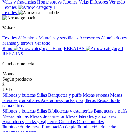
Velas y fragancias
Home sprays
Jabones
Velas
Difusores
Ver todo
Textiles
Textiles
Volver
Textiles
Alfombras
Manteles y servilletas
Accesorios
Almohadones
Mantas y throws
Ver todo
Baño
Baño
REBAJAS
REBAJAS
Cambiar moneda
Moneda
Según producto
$
USD
Sillones y butacas
Sillas
Banquetas y puffs
Mesas ratonas
Mesas
laterales y auxiliares
Aparadores, racks y vajilleros
Respaldo de
cama
Otros
Sillones y butacas
Sillas
Bibliotecas y estanterías
Banquetas y puffs
Mesas ratonas
Mesas de comedor
Mesas laterales y auxiliares
Aparadores, racks y vajilleros
Consolas
Otros muebles
Iluminación de mesa
Iluminación de pie
Iluminación de techo