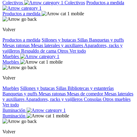
Colectivos
Colectivos
Productos a medida
Productos a medida
Volver
Productos a medida
Sillones y butacas
Sillas
Banquetas y puffs
Mesas ratonas
Mesas laterales y auxiliares
Aparadores, racks y
vajilleros
Respaldo de cama
Otros
Ver todo
Muebles
Muebles
Volver
Muebles
Sillones y butacas
Sillas
Bibliotecas y estanterías
Banquetas y puffs
Mesas ratonas
Mesas de comedor
Mesas laterales
y auxiliares
Aparadores, racks y vajilleros
Consolas
Otros muebles
Ver todo
Iluminación
Iluminación
Volver