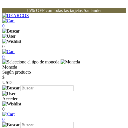
15% OFF con todas las tarjetas Santander
0
0
0
Moneda
Según producto
$
USD
Acceder
0
0