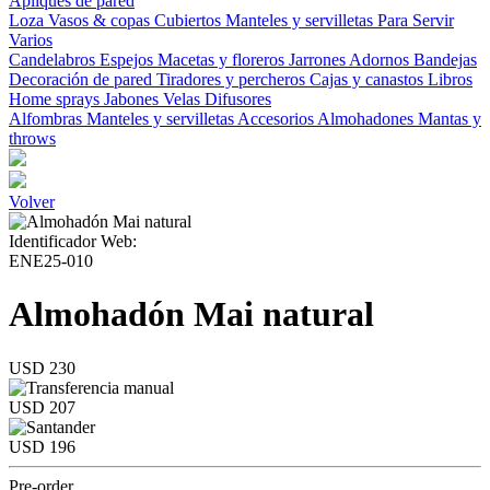
Apliques de pared
Loza
Vasos & copas
Cubiertos
Manteles y servilletas
Para Servir
Varios
Candelabros
Espejos
Macetas y floreros
Jarrones
Adornos
Bandejas
Decoración de pared
Tiradores y percheros
Cajas y canastos
Libros
Home sprays
Jabones
Velas
Difusores
Alfombras
Manteles y servilletas
Accesorios
Almohadones
Mantas y
throws
Volver
Identificador Web:
ENE25-010
Almohadón Mai natural
USD 230
USD 207
USD 196
Pre-order