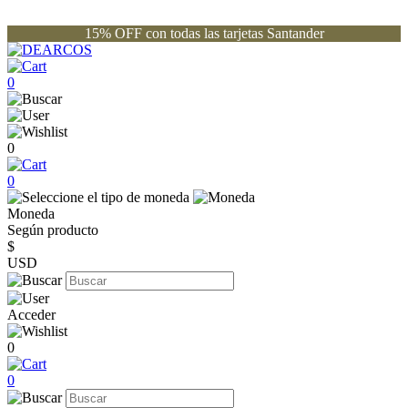
15% OFF con todas las tarjetas Santander
0
0
0
Moneda
Según producto
$
USD
Acceder
0
0