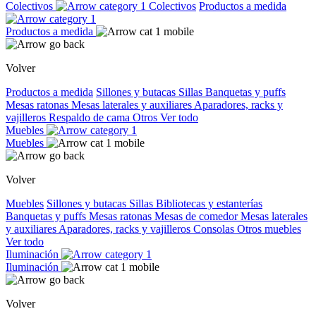
Colectivos
Colectivos
Productos a medida
Productos a medida
Volver
Productos a medida
Sillones y butacas
Sillas
Banquetas y puffs
Mesas ratonas
Mesas laterales y auxiliares
Aparadores, racks y
vajilleros
Respaldo de cama
Otros
Ver todo
Muebles
Muebles
Volver
Muebles
Sillones y butacas
Sillas
Bibliotecas y estanterías
Banquetas y puffs
Mesas ratonas
Mesas de comedor
Mesas laterales
y auxiliares
Aparadores, racks y vajilleros
Consolas
Otros muebles
Ver todo
Iluminación
Iluminación
Volver