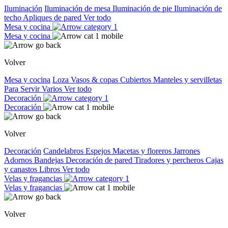
Iluminación
Iluminación de mesa
Iluminación de pie
Iluminación de
techo
Apliques de pared
Ver todo
Mesa y cocina
Mesa y cocina
Volver
Mesa y cocina
Loza
Vasos & copas
Cubiertos
Manteles y servilletas
Para Servir
Varios
Ver todo
Decoración
Decoración
Volver
Decoración
Candelabros
Espejos
Macetas y floreros
Jarrones
Adornos
Bandejas
Decoración de pared
Tiradores y percheros
Cajas
y canastos
Libros
Ver todo
Velas y fragancias
Velas y fragancias
Volver