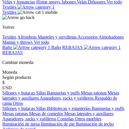
Velas y fragancias
Home sprays
Jabones
Velas
Difusores
Ver todo
Textiles
Textiles
Volver
Textiles
Alfombras
Manteles y servilletas
Accesorios
Almohadones
Mantas y throws
Ver todo
Baño
Baño
REBAJAS
REBAJAS
Cambiar moneda
Moneda
Según producto
$
USD
Sillones y butacas
Sillas
Banquetas y puffs
Mesas ratonas
Mesas
laterales y auxiliares
Aparadores, racks y vajilleros
Respaldo de
cama
Otros
Sillones y butacas
Sillas
Bibliotecas y estanterías
Banquetas y puffs
Mesas ratonas
Mesas de comedor
Mesas laterales y auxiliares
Aparadores, racks y vajilleros
Consolas
Otros muebles
Iluminación de mesa
Iluminación de pie
Iluminación de techo