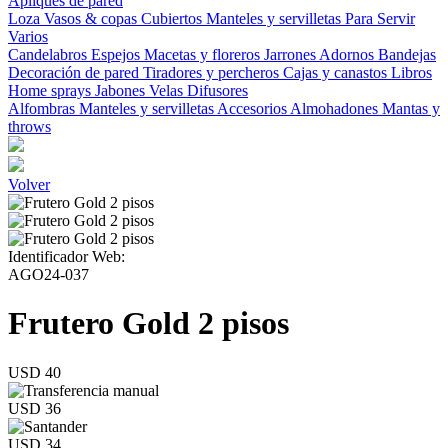
Apliques de pared
Loza
Vasos & copas
Cubiertos
Manteles y servilletas
Para Servir
Varios
Candelabros
Espejos
Macetas y floreros
Jarrones
Adornos
Bandejas
Decoración de pared
Tiradores y percheros
Cajas y canastos
Libros
Home sprays
Jabones
Velas
Difusores
Alfombras
Manteles y servilletas
Accesorios
Almohadones
Mantas y
throws
Volver
Identificador Web:
AGO24-037
Frutero Gold 2 pisos
USD 40
USD 36
USD 34