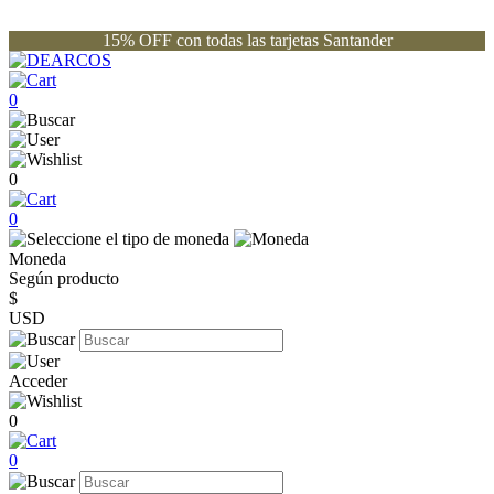
15% OFF con todas las tarjetas Santander
0
0
0
Moneda
Según producto
$
USD
Acceder
0
0