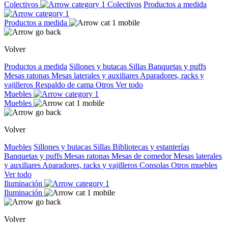
Colectivos
Colectivos
Productos a medida
Productos a medida
Volver
Productos a medida
Sillones y butacas
Sillas
Banquetas y puffs
Mesas ratonas
Mesas laterales y auxiliares
Aparadores, racks y
vajilleros
Respaldo de cama
Otros
Ver todo
Muebles
Muebles
Volver
Muebles
Sillones y butacas
Sillas
Bibliotecas y estanterías
Banquetas y puffs
Mesas ratonas
Mesas de comedor
Mesas laterales
y auxiliares
Aparadores, racks y vajilleros
Consolas
Otros muebles
Ver todo
Iluminación
Iluminación
Volver