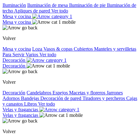
Iluminación
Iluminación de mesa
Iluminación de pie
Iluminación de
techo
Apliques de pared
Ver todo
Mesa y cocina
Mesa y cocina
Volver
Mesa y cocina
Loza
Vasos & copas
Cubiertos
Manteles y servilletas
Para Servir
Varios
Ver todo
Decoración
Decoración
Volver
Decoración
Candelabros
Espejos
Macetas y floreros
Jarrones
Adornos
Bandejas
Decoración de pared
Tiradores y percheros
Cajas
y canastos
Libros
Ver todo
Velas y fragancias
Velas y fragancias
Volver