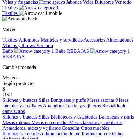
Velas y fragancias
Home sprays
Jabones
Velas
Difusores
Ver todo
Textiles
Textiles
Volver
Textiles
Alfombras
Manteles y servilletas
Accesorios
Almohadones
Mantas y throws
Ver todo
Baño
Baño
REBAJAS
REBAJAS
Cambiar moneda
Moneda
Según producto
$
USD
Sillones y butacas
Sillas
Banquetas y puffs
Mesas ratonas
Mesas
laterales y auxiliares
Aparadores, racks y vajilleros
Respaldo de
cama
Otros
Sillones y butacas
Sillas
Bibliotecas y estanterías
Banquetas y puffs
Mesas ratonas
Mesas de comedor
Mesas laterales y auxiliares
Aparadores, racks y vajilleros
Consolas
Otros muebles
Iluminación de mesa
Iluminación de pie
Iluminación de techo