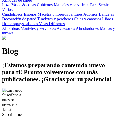
Apliques de pared
Loza
Vasos & copas
Cubiertos
Manteles y servilletas
Para Servir
Varios
Candelabros
Espejos
Macetas y floreros
Jarrones
Adornos
Bandejas
Decoración de pared
Tiradores y percheros
Cajas y canastos
Libros
Home sprays
Jabones
Velas
Difusores
Alfombras
Manteles y servilletas
Accesorios
Almohadones
Mantas y
throws
Blog
¡Estamos preparando contenido nuevo
para ti! Pronto volveremos con más
publicaciones. ¡Gracias por tu paciencia!
Suscribite a
nuestro
newsletter
Suscribirme