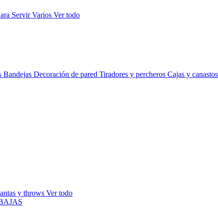
ara Servir
Varios
Ver todo
s
Bandejas
Decoración de pared
Tiradores y percheros
Cajas y canasto
antas y throws
Ver todo
BAJAS