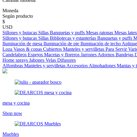
Cambiar moneda
Moneda
Según producto
$
USD
Sillones y butacas
Sillas
Banquetas y puffs
Mesas ratonas
Mesas later
Sillones y butacas
Sillas
Bibliotecas y estanterías
Banquetas y puffs
M
Iluminación de mesa
Iluminación de pie
Iluminación de techo
Aplique
Loza
Vasos & copas
Cubiertos
Manteles y servilletas
Para Servir
Vari
Candelabros
Espejos
Macetas y floreros
Jarrones
Adornos
Bandejas
D
Home sprays
Jabones
Velas
Difusores
Alfombras
Manteles y servilletas
Accesorios
Almohadones
Mantas y 
mesa y cocina
Shop now
Muebles