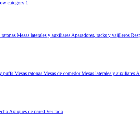
 ratonas
Mesas laterales y auxiliares
Aparadores, racks y vajilleros
Res
y puffs
Mesas ratonas
Mesas de comedor
Mesas laterales y auxiliares
Ap
techo
Apliques de pared
Ver todo