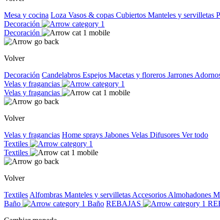
Mesa y cocina
Loza
Vasos & copas
Cubiertos
Manteles y servilletas
P
Decoración
Decoración
Volver
Decoración
Candelabros
Espejos
Macetas y floreros
Jarrones
Adorno
Velas y fragancias
Velas y fragancias
Volver
Velas y fragancias
Home sprays
Jabones
Velas
Difusores
Ver todo
Textiles
Textiles
Volver
Textiles
Alfombras
Manteles y servilletas
Accesorios
Almohadones
M
Baño
Baño
REBAJAS
RE