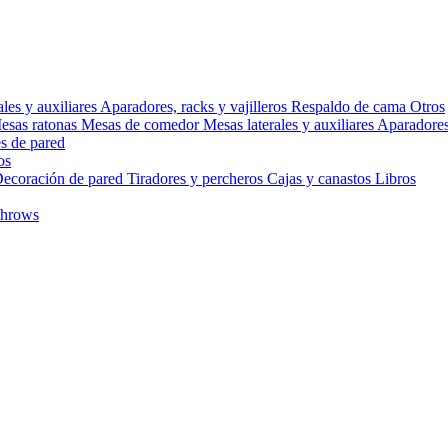
ales y auxiliares
Aparadores, racks y vajilleros
Respaldo de cama
Otros
esas ratonas
Mesas de comedor
Mesas laterales y auxiliares
Aparadores,
s de pared
os
ecoración de pared
Tiradores y percheros
Cajas y canastos
Libros
throws