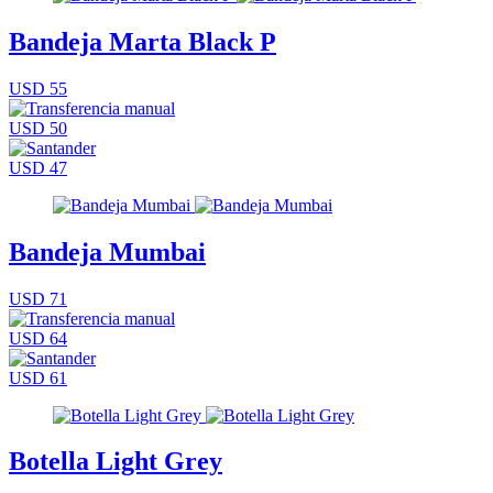
Bandeja Marta Black P
USD 55
USD 50
USD 47
Bandeja Mumbai
USD 71
USD 64
USD 61
Botella Light Grey