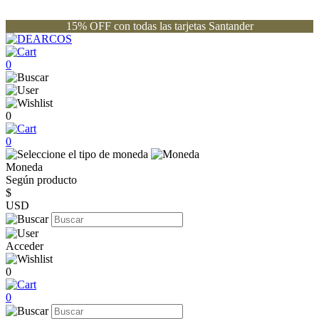
15% OFF con todas las tarjetas Santander
0
0
0
Moneda
Según producto
$
USD
Acceder
0
0