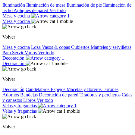
Iluminación
Iluminación de mesa
Iluminación de pie
Iluminación de
techo
Apliques de pared
Ver todo
Mesa y cocina
Mesa y cocina
Volver
Mesa y cocina
Loza
Vasos & copas
Cubiertos
Manteles y servilletas
Para Servir
Varios
Ver todo
Decoración
Decoración
Volver
Decoración
Candelabros
Espejos
Macetas y floreros
Jarrones
Adornos
Bandejas
Decoración de pared
Tiradores y percheros
Cajas
y canastos
Libros
Ver todo
Velas y fragancias
Velas y fragancias
Volver