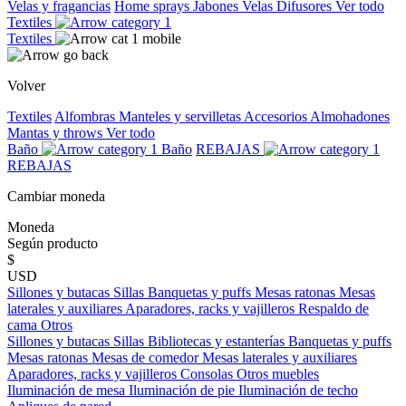
Velas y fragancias
Home sprays
Jabones
Velas
Difusores
Ver todo
Textiles
Textiles
Volver
Textiles
Alfombras
Manteles y servilletas
Accesorios
Almohadones
Mantas y throws
Ver todo
Baño
Baño
REBAJAS
REBAJAS
Cambiar moneda
Moneda
Según producto
$
USD
Sillones y butacas
Sillas
Banquetas y puffs
Mesas ratonas
Mesas
laterales y auxiliares
Aparadores, racks y vajilleros
Respaldo de
cama
Otros
Sillones y butacas
Sillas
Bibliotecas y estanterías
Banquetas y puffs
Mesas ratonas
Mesas de comedor
Mesas laterales y auxiliares
Aparadores, racks y vajilleros
Consolas
Otros muebles
Iluminación de mesa
Iluminación de pie
Iluminación de techo