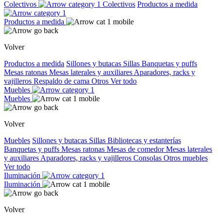
Colectivos
Colectivos
Productos a medida
Productos a medida
Volver
Productos a medida
Sillones y butacas
Sillas
Banquetas y puffs
Mesas ratonas
Mesas laterales y auxiliares
Aparadores, racks y
vajilleros
Respaldo de cama
Otros
Ver todo
Muebles
Muebles
Volver
Muebles
Sillones y butacas
Sillas
Bibliotecas y estanterías
Banquetas y puffs
Mesas ratonas
Mesas de comedor
Mesas laterales
y auxiliares
Aparadores, racks y vajilleros
Consolas
Otros muebles
Ver todo
Iluminación
Iluminación
Volver