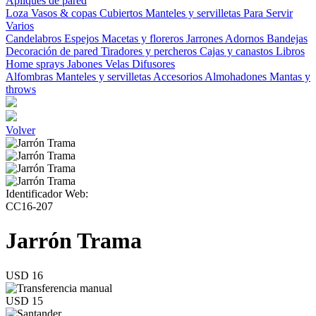
Apliques de pared
Loza
Vasos & copas
Cubiertos
Manteles y servilletas
Para Servir
Varios
Candelabros
Espejos
Macetas y floreros
Jarrones
Adornos
Bandejas
Decoración de pared
Tiradores y percheros
Cajas y canastos
Libros
Home sprays
Jabones
Velas
Difusores
Alfombras
Manteles y servilletas
Accesorios
Almohadones
Mantas y
throws
Volver
Identificador Web:
CC16-207
Jarrón Trama
USD 16
USD 15