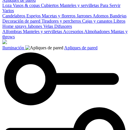
Apliques de pared
Loza
Vasos & copas
Cubiertos
Manteles y servilletas
Para Servir
Varios
Candelabros
Espejos
Macetas y floreros
Jarrones
Adornos
Bandejas
Decoración de pared
Tiradores y percheros
Cajas y canastos
Libros
Home sprays
Jabones
Velas
Difusores
Alfombras
Manteles y servilletas
Accesorios
Almohadones
Mantas y
throws
Iluminación
Apliques de pared