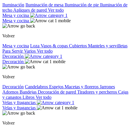
Iluminación
Iluminación de mesa
Iluminación de pie
Iluminación de
techo
Apliques de pared
Ver todo
Mesa y cocina
Mesa y cocina
Volver
Mesa y cocina
Loza
Vasos & copas
Cubiertos
Manteles y servilletas
Para Servir
Varios
Ver todo
Decoración
Decoración
Volver
Decoración
Candelabros
Espejos
Macetas y floreros
Jarrones
Adornos
Bandejas
Decoración de pared
Tiradores y percheros
Cajas
y canastos
Libros
Ver todo
Velas y fragancias
Velas y fragancias
Volver