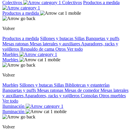
Colectivos
Colectivos
Productos a medida
Productos a medida
Volver
Productos a medida
Sillones y butacas
Sillas
Banquetas y puffs
Mesas ratonas
Mesas laterales y auxiliares
Aparadores, racks y
vajilleros
Respaldo de cama
Otros
Ver todo
Muebles
Muebles
Volver
Muebles
Sillones y butacas
Sillas
Bibliotecas y estanterías
Banquetas y puffs
Mesas ratonas
Mesas de comedor
Mesas laterales
y auxiliares
Aparadores, racks y vajilleros
Consolas
Otros muebles
Ver todo
Iluminación
Iluminación
Volver