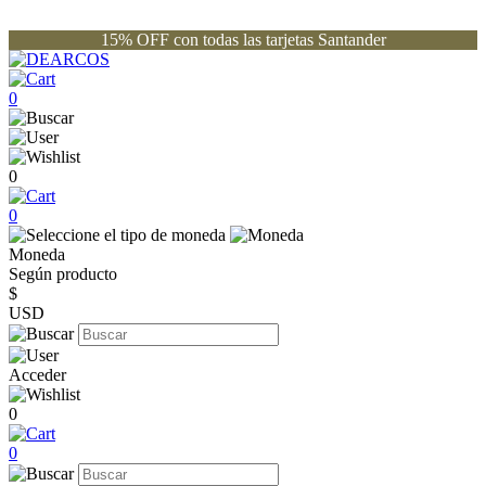
15% OFF con todas las tarjetas Santander
0
0
0
Moneda
Según producto
$
USD
Acceder
0
0