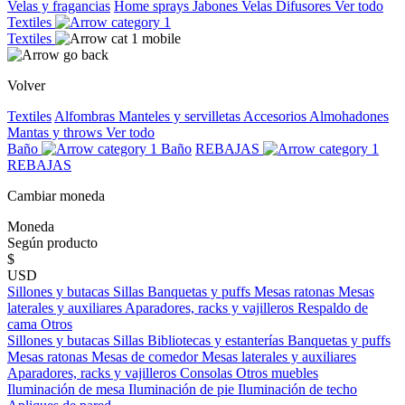
Velas y fragancias
Home sprays
Jabones
Velas
Difusores
Ver todo
Textiles
Textiles
Volver
Textiles
Alfombras
Manteles y servilletas
Accesorios
Almohadones
Mantas y throws
Ver todo
Baño
Baño
REBAJAS
REBAJAS
Cambiar moneda
Moneda
Según producto
$
USD
Sillones y butacas
Sillas
Banquetas y puffs
Mesas ratonas
Mesas
laterales y auxiliares
Aparadores, racks y vajilleros
Respaldo de
cama
Otros
Sillones y butacas
Sillas
Bibliotecas y estanterías
Banquetas y puffs
Mesas ratonas
Mesas de comedor
Mesas laterales y auxiliares
Aparadores, racks y vajilleros
Consolas
Otros muebles
Iluminación de mesa
Iluminación de pie
Iluminación de techo