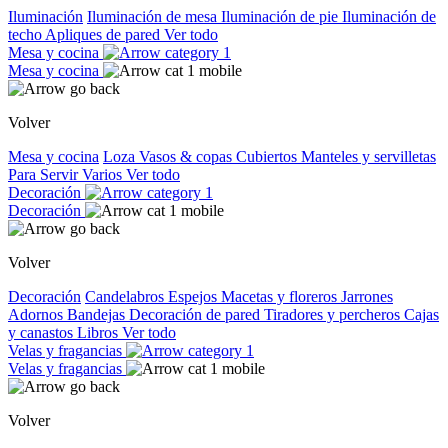
Iluminación
Iluminación de mesa
Iluminación de pie
Iluminación de
techo
Apliques de pared
Ver todo
Mesa y cocina
Mesa y cocina
Volver
Mesa y cocina
Loza
Vasos & copas
Cubiertos
Manteles y servilletas
Para Servir
Varios
Ver todo
Decoración
Decoración
Volver
Decoración
Candelabros
Espejos
Macetas y floreros
Jarrones
Adornos
Bandejas
Decoración de pared
Tiradores y percheros
Cajas
y canastos
Libros
Ver todo
Velas y fragancias
Velas y fragancias
Volver