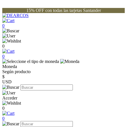
15% OFF con todas las tarjetas Santander
0
0
0
Moneda
Según producto
$
USD
Acceder
0
0