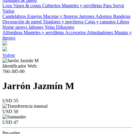
Apliques de pared
Loza
Vasos & copas
Cubiertos
Manteles y servilletas
Para Servir
Varios
Candelabros
Espejos
Macetas y floreros
Jarrones
Adornos
Bandejas
Decoración de pared
Tiradores y percheros
Cajas y canastos
Libros
Home sprays
Jabones
Velas
Difusores
Alfombras
Manteles y servilletas
Accesorios
Almohadones
Mantas y
throws
Volver
Identificador Web:
760-385-00
Jarrón Jazmín M
USD 55
USD 50
USD 47
Pre-order