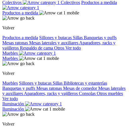
Colectivos
Colectivos
Productos a medida
Productos a medida
Volver
Productos a medida
Sillones y butacas
Sillas
Banquetas y puffs
Mesas ratonas
Mesas laterales y auxiliares
Aparadores, racks y
vajilleros
Respaldo de cama
Otros
Ver todo
Muebles
Muebles
Volver
Muebles
Sillones y butacas
Sillas
Bibliotecas y estanterías
Banquetas y puffs
Mesas ratonas
Mesas de comedor
Mesas laterales
y auxiliares
Aparadores, racks y vajilleros
Consolas
Otros muebles
Ver todo
Iluminación
Iluminación
Volver