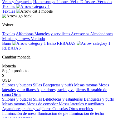
Velas y fragancias
Home sprays
Jabones
Velas
Difusores
Ver todo
Textiles
Textiles
Volver
Textiles
Alfombras
Manteles y servilletas
Accesorios
Almohadones
Mantas y throws
Ver todo
Baño
Baño
REBAJAS
REBAJAS
Cambiar moneda
Moneda
Según producto
$
USD
Sillones y butacas
Sillas
Banquetas y puffs
Mesas ratonas
Mesas
laterales y auxiliares
Aparadores, racks y vajilleros
Respaldo de
cama
Otros
Sillones y butacas
Sillas
Bibliotecas y estanterías
Banquetas y puffs
Mesas ratonas
Mesas de comedor
Mesas laterales y auxiliares
Aparadores, racks y vajilleros
Consolas
Otros muebles
Iluminación de mesa
Iluminación de pie
Iluminación de techo