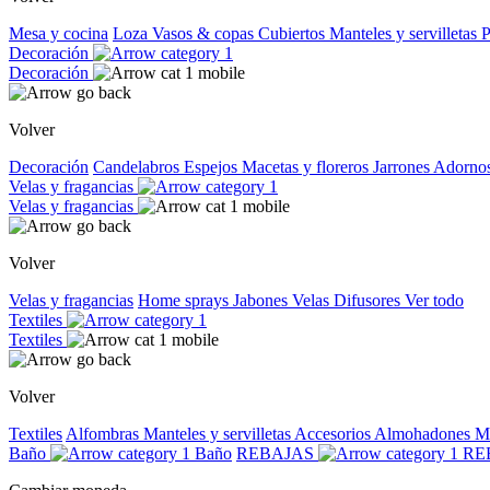
Mesa y cocina
Loza
Vasos & copas
Cubiertos
Manteles y servilletas
P
Decoración
Decoración
Volver
Decoración
Candelabros
Espejos
Macetas y floreros
Jarrones
Adorno
Velas y fragancias
Velas y fragancias
Volver
Velas y fragancias
Home sprays
Jabones
Velas
Difusores
Ver todo
Textiles
Textiles
Volver
Textiles
Alfombras
Manteles y servilletas
Accesorios
Almohadones
M
Baño
Baño
REBAJAS
RE