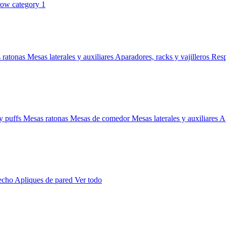
 ratonas
Mesas laterales y auxiliares
Aparadores, racks y vajilleros
Res
y puffs
Mesas ratonas
Mesas de comedor
Mesas laterales y auxiliares
Ap
techo
Apliques de pared
Ver todo