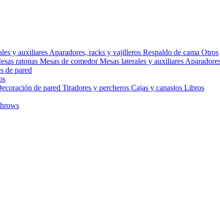
ales y auxiliares
Aparadores, racks y vajilleros
Respaldo de cama
Otros
esas ratonas
Mesas de comedor
Mesas laterales y auxiliares
Aparadores,
s de pared
os
ecoración de pared
Tiradores y percheros
Cajas y canastos
Libros
throws