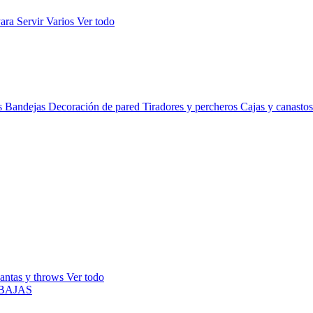
ara Servir
Varios
Ver todo
s
Bandejas
Decoración de pared
Tiradores y percheros
Cajas y canasto
antas y throws
Ver todo
BAJAS