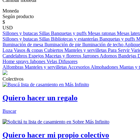
Cambiar moneda
Moneda
Según producto
$
USD
Sillones y butacas
Sillas
Banquetas y puffs
Mesas ratonas
Mesas later
Sillones y butacas
Sillas
Bibliotecas y estanterías
Banquetas y puffs
M
Iluminación de mesa
Iluminación de pie
Iluminación de techo
Aplique
Loza
Vasos & copas
Cubiertos
Manteles y servilletas
Para Servir
Vari
Candelabros
Espejos
Macetas y floreros
Jarrones
Adornos
Bandejas
D
Home sprays
Jabones
Velas
Difusores
Alfombras
Manteles y servilletas
Accesorios
Almohadones
Mantas y 
Colectivos
Quiero hacer un regalo
Buscar
Quiero hacer mi propio colectivo