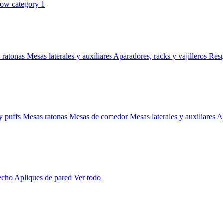
 ratonas
Mesas laterales y auxiliares
Aparadores, racks y vajilleros
Res
y puffs
Mesas ratonas
Mesas de comedor
Mesas laterales y auxiliares
Ap
techo
Apliques de pared
Ver todo