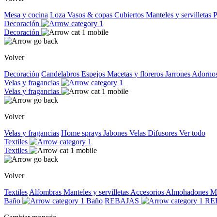
Mesa y cocina
Loza
Vasos & copas
Cubiertos
Manteles y servilletas
P
Decoración
Decoración
Volver
Decoración
Candelabros
Espejos
Macetas y floreros
Jarrones
Adorno
Velas y fragancias
Velas y fragancias
Volver
Velas y fragancias
Home sprays
Jabones
Velas
Difusores
Ver todo
Textiles
Textiles
Volver
Textiles
Alfombras
Manteles y servilletas
Accesorios
Almohadones
M
Baño
Baño
REBAJAS
RE