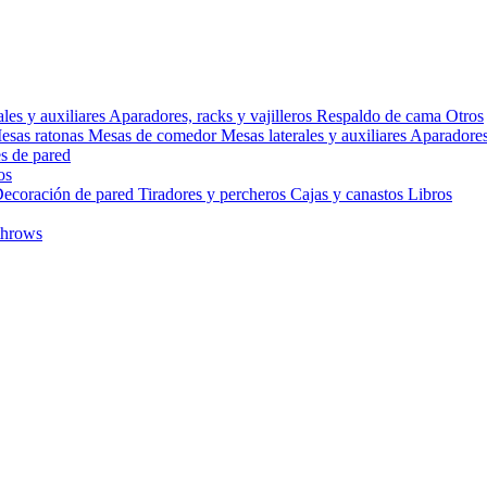
ales y auxiliares
Aparadores, racks y vajilleros
Respaldo de cama
Otros
esas ratonas
Mesas de comedor
Mesas laterales y auxiliares
Aparadores,
s de pared
os
ecoración de pared
Tiradores y percheros
Cajas y canastos
Libros
throws