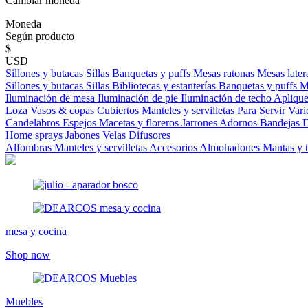
Cambiar moneda
Moneda
Según producto
$
USD
Sillones y butacas
Sillas
Banquetas y puffs
Mesas ratonas
Mesas later
Sillones y butacas
Sillas
Bibliotecas y estanterías
Banquetas y puffs
M
Iluminación de mesa
Iluminación de pie
Iluminación de techo
Aplique
Loza
Vasos & copas
Cubiertos
Manteles y servilletas
Para Servir
Vari
Candelabros
Espejos
Macetas y floreros
Jarrones
Adornos
Bandejas
D
Home sprays
Jabones
Velas
Difusores
Alfombras
Manteles y servilletas
Accesorios
Almohadones
Mantas y 
mesa y cocina
Shop now
Muebles