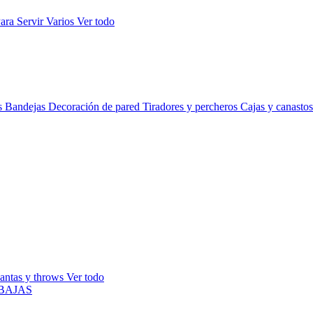
ara Servir
Varios
Ver todo
s
Bandejas
Decoración de pared
Tiradores y percheros
Cajas y canasto
antas y throws
Ver todo
BAJAS