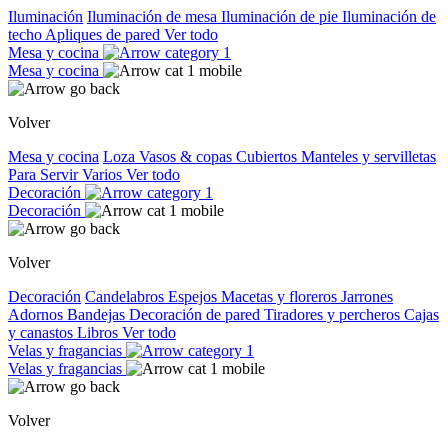
Iluminación
Iluminación de mesa
Iluminación de pie
Iluminación de
techo
Apliques de pared
Ver todo
Mesa y cocina
Mesa y cocina
Volver
Mesa y cocina
Loza
Vasos & copas
Cubiertos
Manteles y servilletas
Para Servir
Varios
Ver todo
Decoración
Decoración
Volver
Decoración
Candelabros
Espejos
Macetas y floreros
Jarrones
Adornos
Bandejas
Decoración de pared
Tiradores y percheros
Cajas
y canastos
Libros
Ver todo
Velas y fragancias
Velas y fragancias
Volver