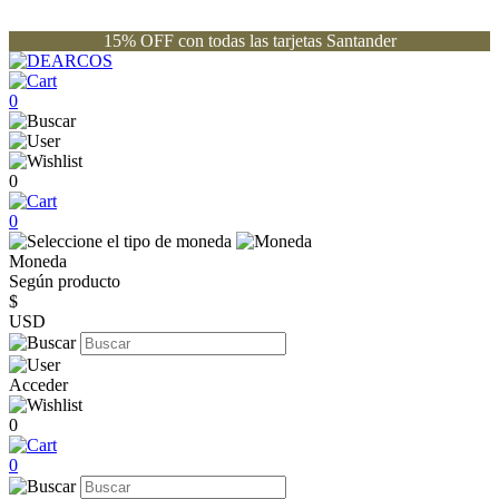
15% OFF con todas las tarjetas Santander
0
0
0
Moneda
Según producto
$
USD
Acceder
0
0