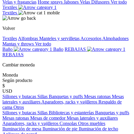
Velas y fragancias
Home sprays
Jabones
Velas
Difusores
Ver todo
Textiles
Textiles
Volver
Textiles
Alfombras
Manteles y servilletas
Accesorios
Almohadones
Mantas y throws
Ver todo
Baño
Baño
REBAJAS
REBAJAS
Cambiar moneda
Moneda
Según producto
$
USD
Sillones y butacas
Sillas
Banquetas y puffs
Mesas ratonas
Mesas
laterales y auxiliares
Aparadores, racks y vajilleros
Respaldo de
cama
Otros
Sillones y butacas
Sillas
Bibliotecas y estanterías
Banquetas y puffs
Mesas ratonas
Mesas de comedor
Mesas laterales y auxiliares
Aparadores, racks y vajilleros
Consolas
Otros muebles
Iluminación de mesa
Iluminación de pie
Iluminación de techo