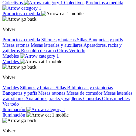
Colectivos
Colectivos
Productos a medida
Productos a medida
Volver
Productos a medida
Sillones y butacas
Sillas
Banquetas y puffs
Mesas ratonas
Mesas laterales y auxiliares
Aparadores, racks y
vajilleros
Respaldo de cama
Otros
Ver todo
Muebles
Muebles
Volver
Muebles
Sillones y butacas
Sillas
Bibliotecas y estanterías
Banquetas y puffs
Mesas ratonas
Mesas de comedor
Mesas laterales
y auxiliares
Aparadores, racks y vajilleros
Consolas
Otros muebles
Ver todo
Iluminación
Iluminación
Volver