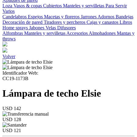
Apliques de pared
Loza
Vasos & copas
Cubiertos
Manteles y servilletas
Para Servir
Varios
Candelabros
Espejos
Macetas y floreros
Jarrones
Adornos
Bandejas
Decoración de pared
Tiradores y percheros
Cajas y canastos
Libros
Home sprays
Jabones
Velas
Difusores
Alfombras
Manteles y servilletas
Accesorios
Almohadones
Mantas y
throws
Volver
Identificador Web:
CC19-1173B
Lámpara de techo Elsie
USD 142
USD 128
USD 121