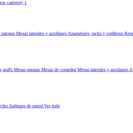
 ratonas
Mesas laterales y auxiliares
Aparadores, racks y vajilleros
Res
y puffs
Mesas ratonas
Mesas de comedor
Mesas laterales y auxiliares
Ap
techo
Apliques de pared
Ver todo