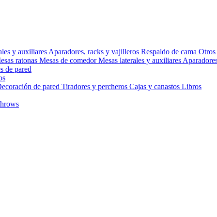
ales y auxiliares
Aparadores, racks y vajilleros
Respaldo de cama
Otros
esas ratonas
Mesas de comedor
Mesas laterales y auxiliares
Aparadores,
s de pared
os
ecoración de pared
Tiradores y percheros
Cajas y canastos
Libros
throws