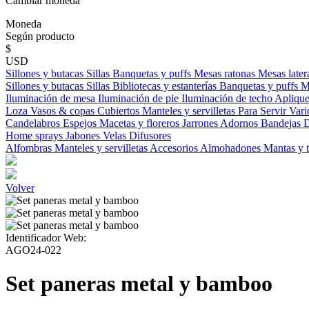
Cambiar moneda
Moneda
Según producto
$
USD
Sillones y butacas
Sillas
Banquetas y puffs
Mesas ratonas
Mesas later
Sillones y butacas
Sillas
Bibliotecas y estanterías
Banquetas y puffs
M
Iluminación de mesa
Iluminación de pie
Iluminación de techo
Aplique
Loza
Vasos & copas
Cubiertos
Manteles y servilletas
Para Servir
Vari
Candelabros
Espejos
Macetas y floreros
Jarrones
Adornos
Bandejas
D
Home sprays
Jabones
Velas
Difusores
Alfombras
Manteles y servilletas
Accesorios
Almohadones
Mantas y 
Volver
Identificador Web:
AGO24-022
Set paneras metal y bamboo