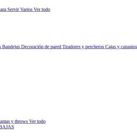
ara Servir
Varios
Ver todo
s
Bandejas
Decoración de pared
Tiradores y percheros
Cajas y canasto
antas y throws
Ver todo
BAJAS