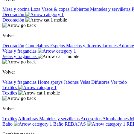
Mesa y cocina
Loza
Vasos & copas
Cubiertos
Manteles y servilletas
P
Decoración
Decoración
Volver
Decoración
Candelabros
Espejos
Macetas y floreros
Jarrones
Adorno
Velas y fragancias
Velas y fragancias
Volver
Velas y fragancias
Home sprays
Jabones
Velas
Difusores
Ver todo
Textiles
Textiles
Volver
Textiles
Alfombras
Manteles y servilletas
Accesorios
Almohadones
M
Baño
Baño
REBAJAS
RE