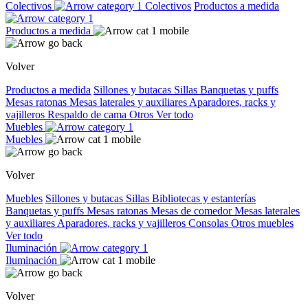
Colectivos
Colectivos
Productos a medida
Productos a medida
Volver
Productos a medida
Sillones y butacas
Sillas
Banquetas y puffs
Mesas ratonas
Mesas laterales y auxiliares
Aparadores, racks y
vajilleros
Respaldo de cama
Otros
Ver todo
Muebles
Muebles
Volver
Muebles
Sillones y butacas
Sillas
Bibliotecas y estanterías
Banquetas y puffs
Mesas ratonas
Mesas de comedor
Mesas laterales
y auxiliares
Aparadores, racks y vajilleros
Consolas
Otros muebles
Ver todo
Iluminación
Iluminación
Volver