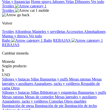
Velas y fragancias
Home sprays
Jabones
Velas
Difusores
Ver todo
Textiles
Textiles
Volver
Textiles
Alfombras
Manteles y servilletas
Accesorios
Almohadones
Mantas y throws
Ver todo
Baño
Baño
REBAJAS
REBAJAS
Cambiar moneda
Moneda
Según producto
$
USD
Sillones y butacas
Sillas
Banquetas y puffs
Mesas ratonas
Mesas
laterales y auxiliares
Aparadores, racks y vajilleros
Respaldo de
cama
Otros
Sillones y butacas
Sillas
Bibliotecas y estanterías
Banquetas y puffs
Mesas ratonas
Mesas de comedor
Mesas laterales y auxiliares
Aparadores, racks y vajilleros
Consolas
Otros muebles
Iluminación de mesa
Iluminación de pie
Iluminación de techo