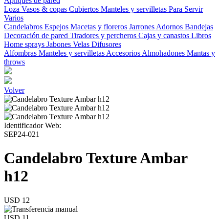
Apliques de pared
Loza
Vasos & copas
Cubiertos
Manteles y servilletas
Para Servir
Varios
Candelabros
Espejos
Macetas y floreros
Jarrones
Adornos
Bandejas
Decoración de pared
Tiradores y percheros
Cajas y canastos
Libros
Home sprays
Jabones
Velas
Difusores
Alfombras
Manteles y servilletas
Accesorios
Almohadones
Mantas y
throws
Volver
Identificador Web:
SEP24-021
Candelabro Texture Ambar
h12
USD 12
USD 11