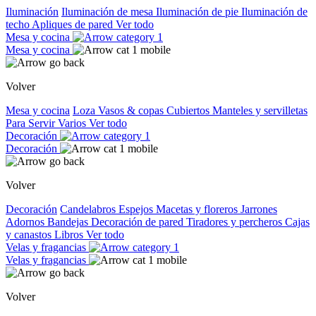
Iluminación
Iluminación de mesa
Iluminación de pie
Iluminación de
techo
Apliques de pared
Ver todo
Mesa y cocina
Mesa y cocina
Volver
Mesa y cocina
Loza
Vasos & copas
Cubiertos
Manteles y servilletas
Para Servir
Varios
Ver todo
Decoración
Decoración
Volver
Decoración
Candelabros
Espejos
Macetas y floreros
Jarrones
Adornos
Bandejas
Decoración de pared
Tiradores y percheros
Cajas
y canastos
Libros
Ver todo
Velas y fragancias
Velas y fragancias
Volver