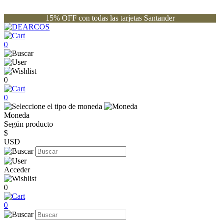
15% OFF con todas las tarjetas Santander
0
0
0
Moneda
Según producto
$
USD
Acceder
0
0