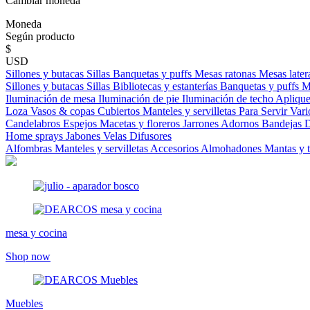
Cambiar moneda
Moneda
Según producto
$
USD
Sillones y butacas
Sillas
Banquetas y puffs
Mesas ratonas
Mesas later
Sillones y butacas
Sillas
Bibliotecas y estanterías
Banquetas y puffs
M
Iluminación de mesa
Iluminación de pie
Iluminación de techo
Aplique
Loza
Vasos & copas
Cubiertos
Manteles y servilletas
Para Servir
Vari
Candelabros
Espejos
Macetas y floreros
Jarrones
Adornos
Bandejas
D
Home sprays
Jabones
Velas
Difusores
Alfombras
Manteles y servilletas
Accesorios
Almohadones
Mantas y 
mesa y cocina
Shop now
Muebles