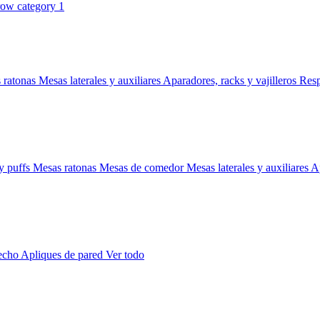
 ratonas
Mesas laterales y auxiliares
Aparadores, racks y vajilleros
Res
y puffs
Mesas ratonas
Mesas de comedor
Mesas laterales y auxiliares
Ap
techo
Apliques de pared
Ver todo