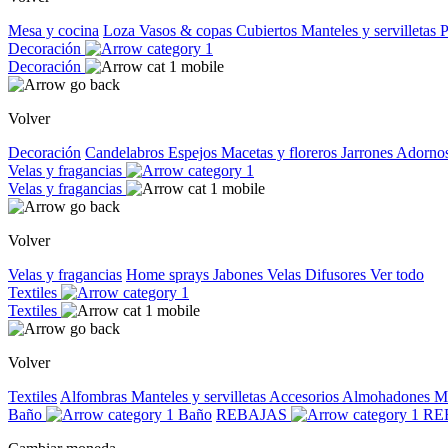
Mesa y cocina
Loza
Vasos & copas
Cubiertos
Manteles y servilletas
P
Decoración
Decoración
Volver
Decoración
Candelabros
Espejos
Macetas y floreros
Jarrones
Adorno
Velas y fragancias
Velas y fragancias
Volver
Velas y fragancias
Home sprays
Jabones
Velas
Difusores
Ver todo
Textiles
Textiles
Volver
Textiles
Alfombras
Manteles y servilletas
Accesorios
Almohadones
M
Baño
Baño
REBAJAS
RE