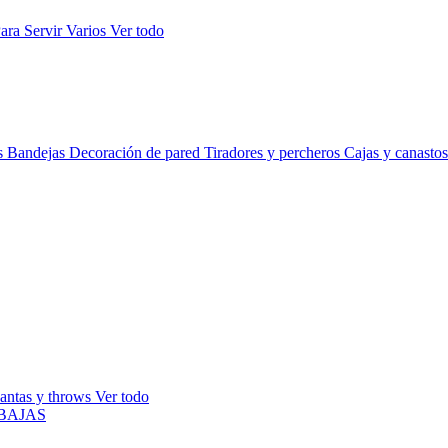
ara Servir
Varios
Ver todo
s
Bandejas
Decoración de pared
Tiradores y percheros
Cajas y canasto
antas y throws
Ver todo
BAJAS