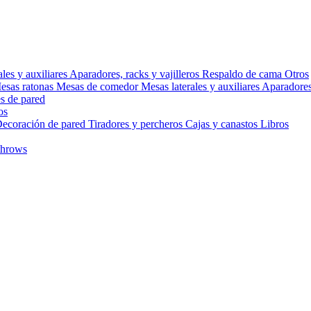
ales y auxiliares
Aparadores, racks y vajilleros
Respaldo de cama
Otros
esas ratonas
Mesas de comedor
Mesas laterales y auxiliares
Aparadores,
s de pared
os
ecoración de pared
Tiradores y percheros
Cajas y canastos
Libros
throws