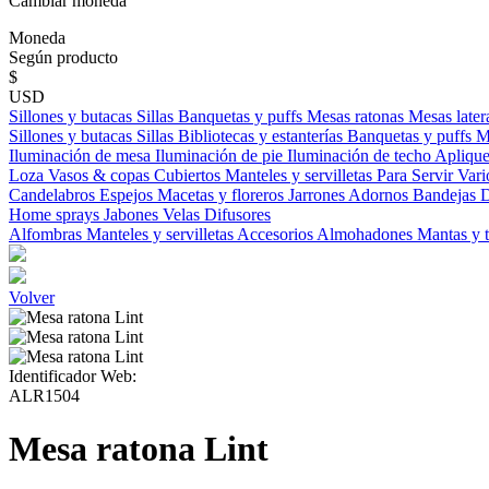
Cambiar moneda
Moneda
Según producto
$
USD
Sillones y butacas
Sillas
Banquetas y puffs
Mesas ratonas
Mesas later
Sillones y butacas
Sillas
Bibliotecas y estanterías
Banquetas y puffs
M
Iluminación de mesa
Iluminación de pie
Iluminación de techo
Aplique
Loza
Vasos & copas
Cubiertos
Manteles y servilletas
Para Servir
Vari
Candelabros
Espejos
Macetas y floreros
Jarrones
Adornos
Bandejas
D
Home sprays
Jabones
Velas
Difusores
Alfombras
Manteles y servilletas
Accesorios
Almohadones
Mantas y 
Volver
Identificador Web:
ALR1504
Mesa ratona Lint