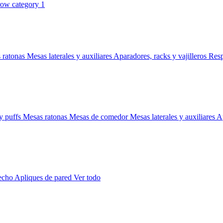
 ratonas
Mesas laterales y auxiliares
Aparadores, racks y vajilleros
Res
y puffs
Mesas ratonas
Mesas de comedor
Mesas laterales y auxiliares
Ap
techo
Apliques de pared
Ver todo