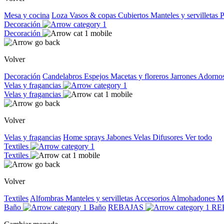
Mesa y cocina
Loza
Vasos & copas
Cubiertos
Manteles y servilletas
P
Decoración
Decoración
Volver
Decoración
Candelabros
Espejos
Macetas y floreros
Jarrones
Adorno
Velas y fragancias
Velas y fragancias
Volver
Velas y fragancias
Home sprays
Jabones
Velas
Difusores
Ver todo
Textiles
Textiles
Volver
Textiles
Alfombras
Manteles y servilletas
Accesorios
Almohadones
M
Baño
Baño
REBAJAS
RE