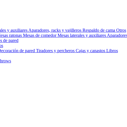
ales y auxiliares
Aparadores, racks y vajilleros
Respaldo de cama
Otros
esas ratonas
Mesas de comedor
Mesas laterales y auxiliares
Aparadores,
s de pared
os
ecoración de pared
Tiradores y percheros
Cajas y canastos
Libros
throws