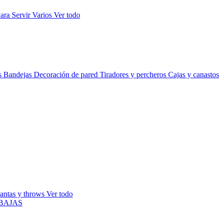
ara Servir
Varios
Ver todo
s
Bandejas
Decoración de pared
Tiradores y percheros
Cajas y canasto
antas y throws
Ver todo
BAJAS