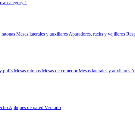
 ratonas
Mesas laterales y auxiliares
Aparadores, racks y vajilleros
Res
y puffs
Mesas ratonas
Mesas de comedor
Mesas laterales y auxiliares
Ap
techo
Apliques de pared
Ver todo