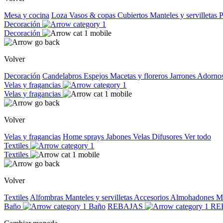
Mesa y cocina
Loza
Vasos & copas
Cubiertos
Manteles y servilletas
P
Decoración
Decoración
Volver
Decoración
Candelabros
Espejos
Macetas y floreros
Jarrones
Adorno
Velas y fragancias
Velas y fragancias
Volver
Velas y fragancias
Home sprays
Jabones
Velas
Difusores
Ver todo
Textiles
Textiles
Volver
Textiles
Alfombras
Manteles y servilletas
Accesorios
Almohadones
M
Baño
Baño
REBAJAS
RE