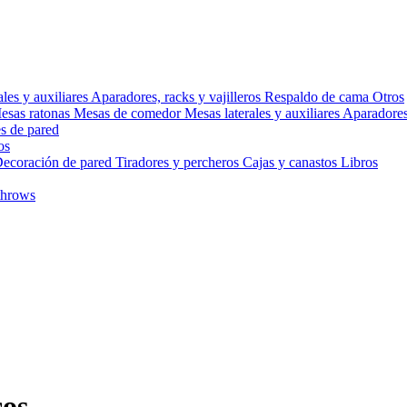
ales y auxiliares
Aparadores, racks y vajilleros
Respaldo de cama
Otros
esas ratonas
Mesas de comedor
Mesas laterales y auxiliares
Aparadores,
s de pared
os
ecoración de pared
Tiradores y percheros
Cajas y canastos
Libros
throws
cos