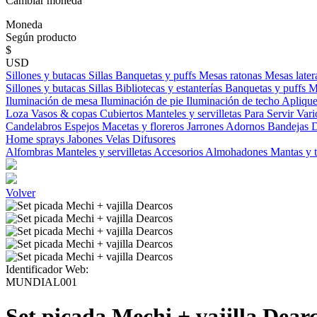
Cambiar moneda
Moneda
Según producto
$
USD
Sillones y butacas
Sillas
Banquetas y puffs
Mesas ratonas
Mesas later
Sillones y butacas
Sillas
Bibliotecas y estanterías
Banquetas y puffs
M
Iluminación de mesa
Iluminación de pie
Iluminación de techo
Aplique
Loza
Vasos & copas
Cubiertos
Manteles y servilletas
Para Servir
Vari
Candelabros
Espejos
Macetas y floreros
Jarrones
Adornos
Bandejas
D
Home sprays
Jabones
Velas
Difusores
Alfombras
Manteles y servilletas
Accesorios
Almohadones
Mantas y 
Volver
Identificador Web:
MUNDIAL001
Set picada Mechi + vajilla Dear