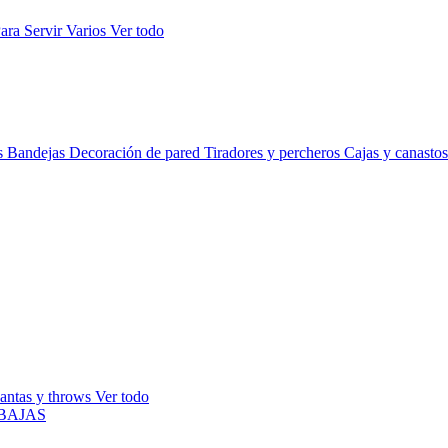
ara Servir
Varios
Ver todo
s
Bandejas
Decoración de pared
Tiradores y percheros
Cajas y canasto
antas y throws
Ver todo
BAJAS