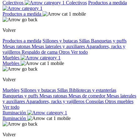
Colectivos
Colectivos
Productos a medida
Productos a medida
Volver
Productos a medida
Sillones y butacas
Sillas
Banquetas y puffs
Mesas ratonas
Mesas laterales y auxiliares
Aparadores, racks y
vajilleros
Respaldo de cama
Otros
Ver todo
Muebles
Muebles
Volver
Muebles
Sillones y butacas
Sillas
Bibliotecas y estanterías
Banquetas y puffs
Mesas ratonas
Mesas de comedor
Mesas laterales
y auxiliares
Aparadores, racks y vajilleros
Consolas
Otros muebles
Ver todo
Iluminación
Iluminación
Volver