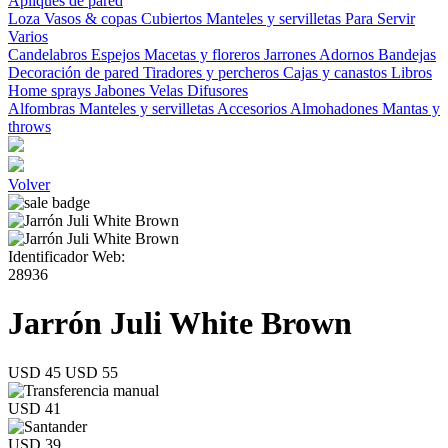
Apliques de pared
Loza
Vasos & copas
Cubiertos
Manteles y servilletas
Para Servir
Varios
Candelabros
Espejos
Macetas y floreros
Jarrones
Adornos
Bandejas
Decoración de pared
Tiradores y percheros
Cajas y canastos
Libros
Home sprays
Jabones
Velas
Difusores
Alfombras
Manteles y servilletas
Accesorios
Almohadones
Mantas y
throws
Volver
Identificador Web:
28936
Jarrón Juli White Brown
USD 45
USD 55
USD 41
USD 39