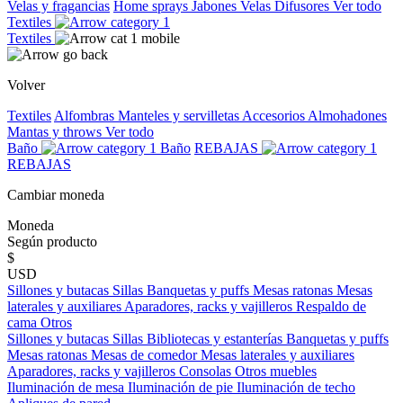
Velas y fragancias
Home sprays
Jabones
Velas
Difusores
Ver todo
Textiles
Textiles
Volver
Textiles
Alfombras
Manteles y servilletas
Accesorios
Almohadones
Mantas y throws
Ver todo
Baño
Baño
REBAJAS
REBAJAS
Cambiar moneda
Moneda
Según producto
$
USD
Sillones y butacas
Sillas
Banquetas y puffs
Mesas ratonas
Mesas
laterales y auxiliares
Aparadores, racks y vajilleros
Respaldo de
cama
Otros
Sillones y butacas
Sillas
Bibliotecas y estanterías
Banquetas y puffs
Mesas ratonas
Mesas de comedor
Mesas laterales y auxiliares
Aparadores, racks y vajilleros
Consolas
Otros muebles
Iluminación de mesa
Iluminación de pie
Iluminación de techo