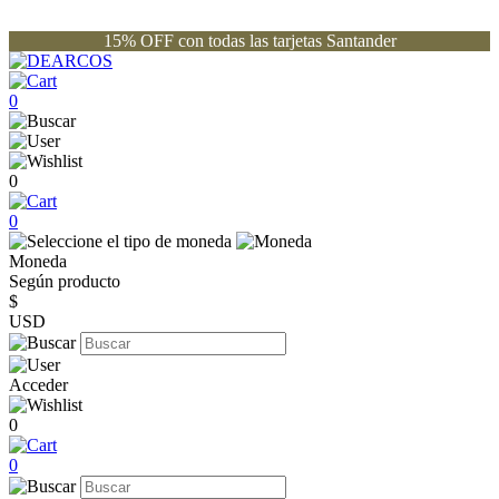
15% OFF con todas las tarjetas Santander
0
0
0
Moneda
Según producto
$
USD
Acceder
0
0