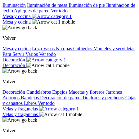
Iluminación
Iluminación de mesa
Iluminación de pie
Iluminación de
techo
Apliques de pared
Ver todo
Mesa y cocina
Mesa y cocina
Volver
Mesa y cocina
Loza
Vasos & copas
Cubiertos
Manteles y servilletas
Para Servir
Varios
Ver todo
Decoración
Decoración
Volver
Decoración
Candelabros
Espejos
Macetas y floreros
Jarrones
Adornos
Bandejas
Decoración de pared
Tiradores y percheros
Cajas
y canastos
Libros
Ver todo
Velas y fragancias
Velas y fragancias
Volver