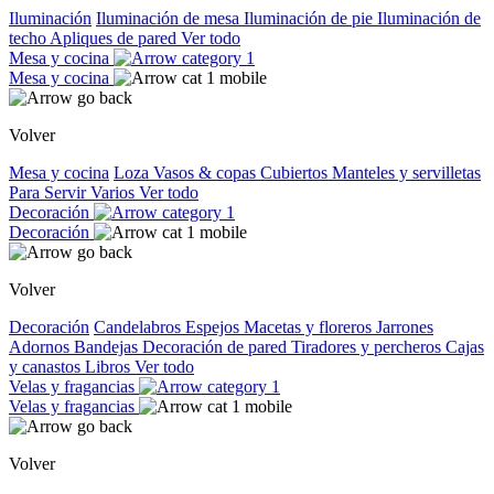
Iluminación
Iluminación de mesa
Iluminación de pie
Iluminación de
techo
Apliques de pared
Ver todo
Mesa y cocina
Mesa y cocina
Volver
Mesa y cocina
Loza
Vasos & copas
Cubiertos
Manteles y servilletas
Para Servir
Varios
Ver todo
Decoración
Decoración
Volver
Decoración
Candelabros
Espejos
Macetas y floreros
Jarrones
Adornos
Bandejas
Decoración de pared
Tiradores y percheros
Cajas
y canastos
Libros
Ver todo
Velas y fragancias
Velas y fragancias
Volver