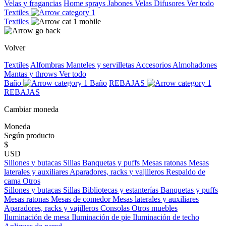
Velas y fragancias
Home sprays
Jabones
Velas
Difusores
Ver todo
Textiles
Textiles
Volver
Textiles
Alfombras
Manteles y servilletas
Accesorios
Almohadones
Mantas y throws
Ver todo
Baño
Baño
REBAJAS
REBAJAS
Cambiar moneda
Moneda
Según producto
$
USD
Sillones y butacas
Sillas
Banquetas y puffs
Mesas ratonas
Mesas
laterales y auxiliares
Aparadores, racks y vajilleros
Respaldo de
cama
Otros
Sillones y butacas
Sillas
Bibliotecas y estanterías
Banquetas y puffs
Mesas ratonas
Mesas de comedor
Mesas laterales y auxiliares
Aparadores, racks y vajilleros
Consolas
Otros muebles
Iluminación de mesa
Iluminación de pie
Iluminación de techo