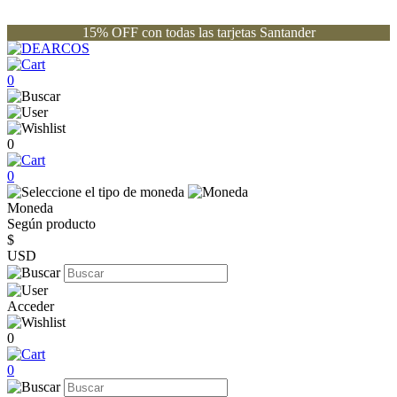
15% OFF con todas las tarjetas Santander
0
0
0
Moneda
Según producto
$
USD
Acceder
0
0