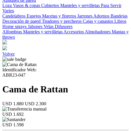
Apliques de pared
Loza
Vasos & copas
Cubiertos
Manteles y servilletas
Para Servir
Varios
Candelabros
Espejos
Macetas y floreros
Jarrones
Adornos
Bandejas
Decoración de pared
Tiradores y percheros
Cajas y canastos
Libros
Home sprays
Jabones
Velas
Difusores
Alfombras
Manteles y servilletas
Accesorios
Almohadones
Mantas y
throws
Volver
Identificador Web:
ABR23-047
Cama de Rattan
USD 1.880
USD 2.300
USD 1.692
USD 1.598