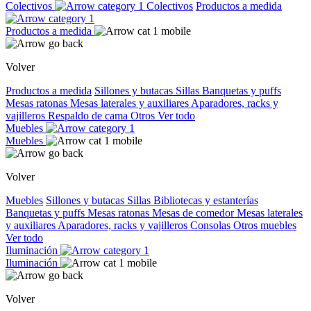
Colectivos
Colectivos
Productos a medida
Productos a medida
Volver
Productos a medida
Sillones y butacas
Sillas
Banquetas y puffs
Mesas ratonas
Mesas laterales y auxiliares
Aparadores, racks y
vajilleros
Respaldo de cama
Otros
Ver todo
Muebles
Muebles
Volver
Muebles
Sillones y butacas
Sillas
Bibliotecas y estanterías
Banquetas y puffs
Mesas ratonas
Mesas de comedor
Mesas laterales
y auxiliares
Aparadores, racks y vajilleros
Consolas
Otros muebles
Ver todo
Iluminación
Iluminación
Volver