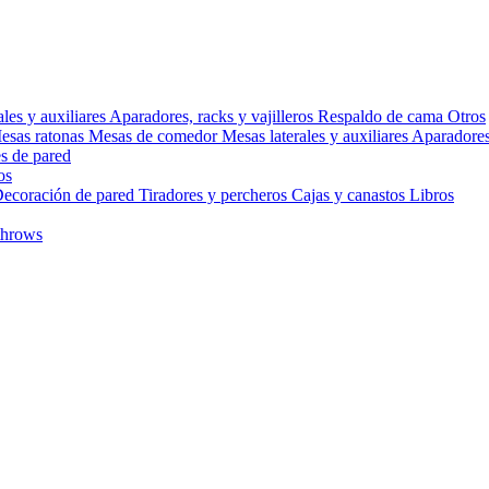
ales y auxiliares
Aparadores, racks y vajilleros
Respaldo de cama
Otros
esas ratonas
Mesas de comedor
Mesas laterales y auxiliares
Aparadores,
s de pared
os
ecoración de pared
Tiradores y percheros
Cajas y canastos
Libros
throws