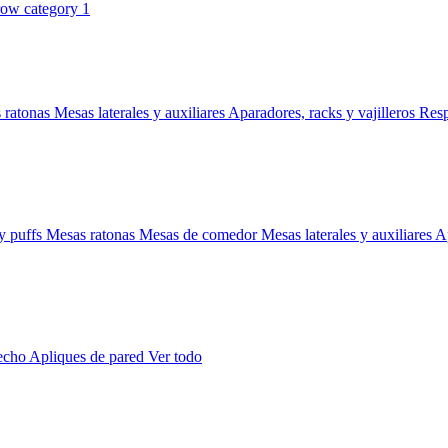
 ratonas
Mesas laterales y auxiliares
Aparadores, racks y vajilleros
Res
y puffs
Mesas ratonas
Mesas de comedor
Mesas laterales y auxiliares
Ap
techo
Apliques de pared
Ver todo