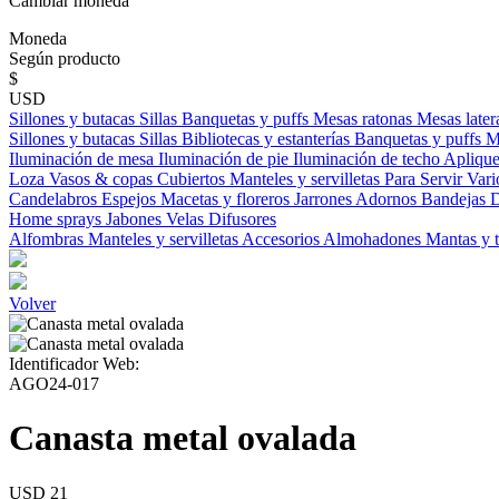
Cambiar moneda
Moneda
Según producto
$
USD
Sillones y butacas
Sillas
Banquetas y puffs
Mesas ratonas
Mesas later
Sillones y butacas
Sillas
Bibliotecas y estanterías
Banquetas y puffs
M
Iluminación de mesa
Iluminación de pie
Iluminación de techo
Aplique
Loza
Vasos & copas
Cubiertos
Manteles y servilletas
Para Servir
Vari
Candelabros
Espejos
Macetas y floreros
Jarrones
Adornos
Bandejas
D
Home sprays
Jabones
Velas
Difusores
Alfombras
Manteles y servilletas
Accesorios
Almohadones
Mantas y 
Volver
Identificador Web:
AGO24-017
Canasta metal ovalada
USD 21