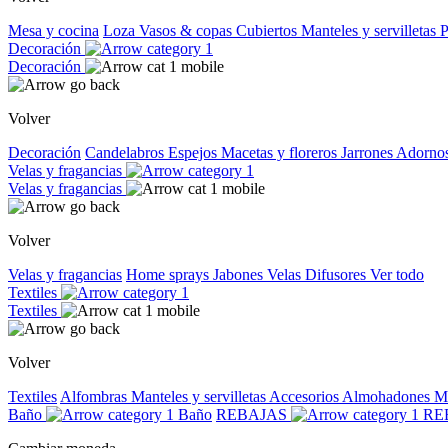
Mesa y cocina
Loza
Vasos & copas
Cubiertos
Manteles y servilletas
P
Decoración
Decoración
Volver
Decoración
Candelabros
Espejos
Macetas y floreros
Jarrones
Adorno
Velas y fragancias
Velas y fragancias
Volver
Velas y fragancias
Home sprays
Jabones
Velas
Difusores
Ver todo
Textiles
Textiles
Volver
Textiles
Alfombras
Manteles y servilletas
Accesorios
Almohadones
M
Baño
Baño
REBAJAS
RE