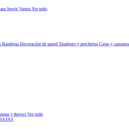
ara Servir
Varios
Ver todo
s
Bandejas
Decoración de pared
Tiradores y percheros
Cajas y canasto
antas y throws
Ver todo
BAJAS