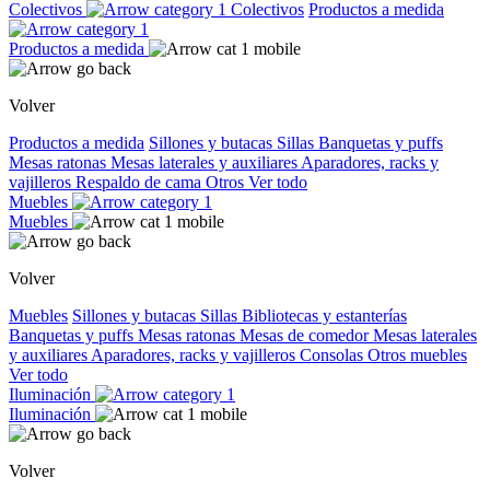
Colectivos
Colectivos
Productos a medida
Productos a medida
Volver
Productos a medida
Sillones y butacas
Sillas
Banquetas y puffs
Mesas ratonas
Mesas laterales y auxiliares
Aparadores, racks y
vajilleros
Respaldo de cama
Otros
Ver todo
Muebles
Muebles
Volver
Muebles
Sillones y butacas
Sillas
Bibliotecas y estanterías
Banquetas y puffs
Mesas ratonas
Mesas de comedor
Mesas laterales
y auxiliares
Aparadores, racks y vajilleros
Consolas
Otros muebles
Ver todo
Iluminación
Iluminación
Volver