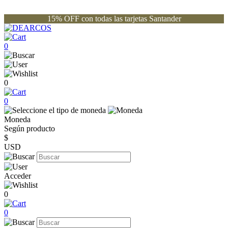
15% OFF con todas las tarjetas Santander
0
0
0
Moneda
Según producto
$
USD
Acceder
0
0