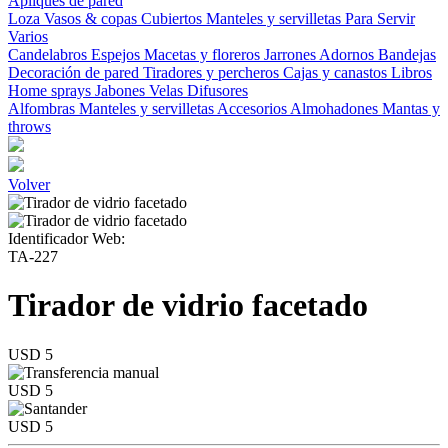
Apliques de pared
Loza
Vasos & copas
Cubiertos
Manteles y servilletas
Para Servir
Varios
Candelabros
Espejos
Macetas y floreros
Jarrones
Adornos
Bandejas
Decoración de pared
Tiradores y percheros
Cajas y canastos
Libros
Home sprays
Jabones
Velas
Difusores
Alfombras
Manteles y servilletas
Accesorios
Almohadones
Mantas y
throws
Volver
Identificador Web:
TA-227
Tirador de vidrio facetado
USD 5
USD 5
USD 5