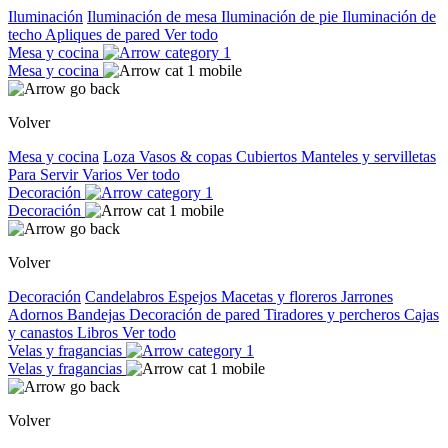
Iluminación
Iluminación de mesa
Iluminación de pie
Iluminación de
techo
Apliques de pared
Ver todo
Mesa y cocina
Mesa y cocina
Volver
Mesa y cocina
Loza
Vasos & copas
Cubiertos
Manteles y servilletas
Para Servir
Varios
Ver todo
Decoración
Decoración
Volver
Decoración
Candelabros
Espejos
Macetas y floreros
Jarrones
Adornos
Bandejas
Decoración de pared
Tiradores y percheros
Cajas
y canastos
Libros
Ver todo
Velas y fragancias
Velas y fragancias
Volver