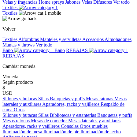
Velas y fragancias
Home sprays
Jabones
Velas
Difusores
Ver todo
Textiles
Textiles
Volver
Textiles
Alfombras
Manteles y servilletas
Accesorios
Almohadones
Mantas y throws
Ver todo
Baño
Baño
REBAJAS
REBAJAS
Cambiar moneda
Moneda
Según producto
$
USD
Sillones y butacas
Sillas
Banquetas y puffs
Mesas ratonas
Mesas
laterales y auxiliares
Aparadores, racks y vajilleros
Respaldo de
cama
Otros
Sillones y butacas
Sillas
Bibliotecas y estanterías
Banquetas y puffs
Mesas ratonas
Mesas de comedor
Mesas laterales y auxiliares
Aparadores, racks y vajilleros
Consolas
Otros muebles
Iluminación de mesa
Iluminación de pie
Iluminación de techo