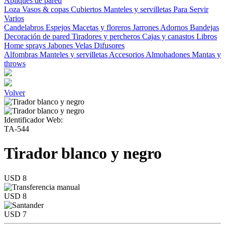
Apliques de pared
Loza
Vasos & copas
Cubiertos
Manteles y servilletas
Para Servir
Varios
Candelabros
Espejos
Macetas y floreros
Jarrones
Adornos
Bandejas
Decoración de pared
Tiradores y percheros
Cajas y canastos
Libros
Home sprays
Jabones
Velas
Difusores
Alfombras
Manteles y servilletas
Accesorios
Almohadones
Mantas y
throws
Volver
Identificador Web:
TA-544
Tirador blanco y negro
USD 8
USD 8
USD 7