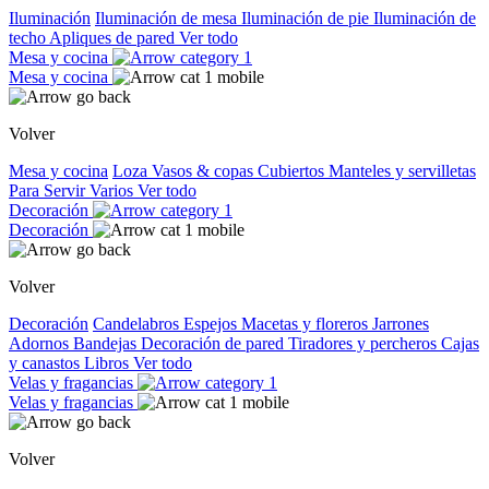
Iluminación
Iluminación de mesa
Iluminación de pie
Iluminación de
techo
Apliques de pared
Ver todo
Mesa y cocina
Mesa y cocina
Volver
Mesa y cocina
Loza
Vasos & copas
Cubiertos
Manteles y servilletas
Para Servir
Varios
Ver todo
Decoración
Decoración
Volver
Decoración
Candelabros
Espejos
Macetas y floreros
Jarrones
Adornos
Bandejas
Decoración de pared
Tiradores y percheros
Cajas
y canastos
Libros
Ver todo
Velas y fragancias
Velas y fragancias
Volver