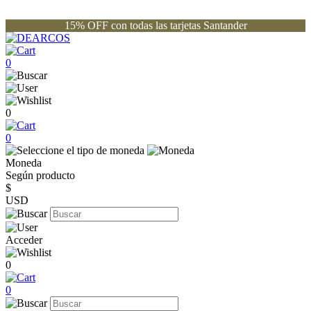
15% OFF con todas las tarjetas Santander
0
0
0
Moneda
Según producto
$
USD
Acceder
0
0