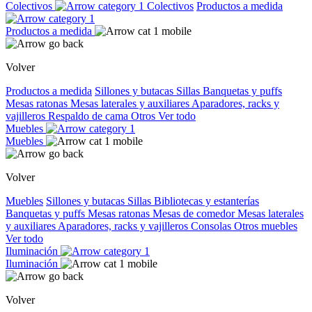
Colectivos
Colectivos
Productos a medida
Productos a medida
Volver
Productos a medida
Sillones y butacas
Sillas
Banquetas y puffs
Mesas ratonas
Mesas laterales y auxiliares
Aparadores, racks y
vajilleros
Respaldo de cama
Otros
Ver todo
Muebles
Muebles
Volver
Muebles
Sillones y butacas
Sillas
Bibliotecas y estanterías
Banquetas y puffs
Mesas ratonas
Mesas de comedor
Mesas laterales
y auxiliares
Aparadores, racks y vajilleros
Consolas
Otros muebles
Ver todo
Iluminación
Iluminación
Volver