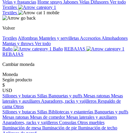
Velas y fragancias
Home sprays
Jabones
Velas
Difusores
Ver todo
Textiles
Textiles
Volver
Textiles
Alfombras
Manteles y servilletas
Accesorios
Almohadones
Mantas y throws
Ver todo
Baño
Baño
REBAJAS
REBAJAS
Cambiar moneda
Moneda
Según producto
$
USD
Sillones y butacas
Sillas
Banquetas y puffs
Mesas ratonas
Mesas
laterales y auxiliares
Aparadores, racks y vajilleros
Respaldo de
cama
Otros
Sillones y butacas
Sillas
Bibliotecas y estanterías
Banquetas y puffs
Mesas ratonas
Mesas de comedor
Mesas laterales y auxiliares
Aparadores, racks y vajilleros
Consolas
Otros muebles
Iluminación de mesa
Iluminación de pie
Iluminación de techo