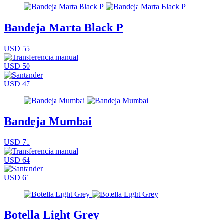
Bandeja Marta Black P
USD 55
USD 50
USD 47
Bandeja Mumbai
USD 71
USD 64
USD 61
Botella Light Grey