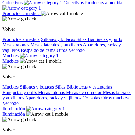
Colectivos
Colectivos
Productos a medida
Productos a medida
Volver
Productos a medida
Sillones y butacas
Sillas
Banquetas y puffs
Mesas ratonas
Mesas laterales y auxiliares
Aparadores, racks y
vajilleros
Respaldo de cama
Otros
Ver todo
Muebles
Muebles
Volver
Muebles
Sillones y butacas
Sillas
Bibliotecas y estanterías
Banquetas y puffs
Mesas ratonas
Mesas de comedor
Mesas laterales
y auxiliares
Aparadores, racks y vajilleros
Consolas
Otros muebles
Ver todo
Iluminación
Iluminación
Volver