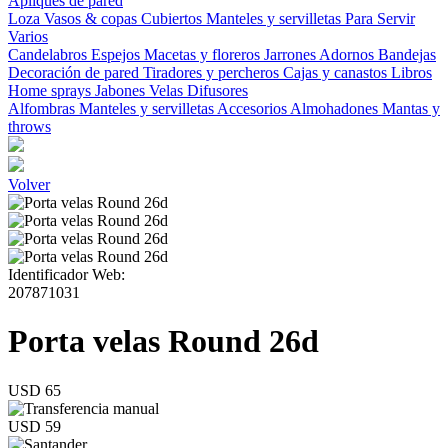
Apliques de pared
Loza
Vasos & copas
Cubiertos
Manteles y servilletas
Para Servir
Varios
Candelabros
Espejos
Macetas y floreros
Jarrones
Adornos
Bandejas
Decoración de pared
Tiradores y percheros
Cajas y canastos
Libros
Home sprays
Jabones
Velas
Difusores
Alfombras
Manteles y servilletas
Accesorios
Almohadones
Mantas y
throws
Volver
Identificador Web:
207871031
Porta velas Round 26d
USD 65
USD 59