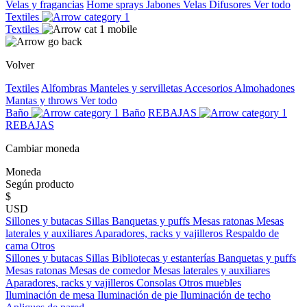
Velas y fragancias
Home sprays
Jabones
Velas
Difusores
Ver todo
Textiles
Textiles
Volver
Textiles
Alfombras
Manteles y servilletas
Accesorios
Almohadones
Mantas y throws
Ver todo
Baño
Baño
REBAJAS
REBAJAS
Cambiar moneda
Moneda
Según producto
$
USD
Sillones y butacas
Sillas
Banquetas y puffs
Mesas ratonas
Mesas
laterales y auxiliares
Aparadores, racks y vajilleros
Respaldo de
cama
Otros
Sillones y butacas
Sillas
Bibliotecas y estanterías
Banquetas y puffs
Mesas ratonas
Mesas de comedor
Mesas laterales y auxiliares
Aparadores, racks y vajilleros
Consolas
Otros muebles
Iluminación de mesa
Iluminación de pie
Iluminación de techo