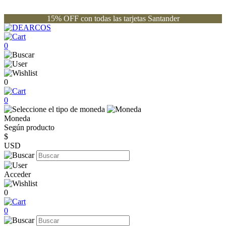
15% OFF con todas las tarjetas Santander
0
0
0
Moneda
Según producto
$
USD
Acceder
0
0