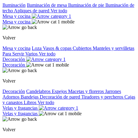
Iluminación
Iluminación de mesa
Iluminación de pie
Iluminación de
techo
Apliques de pared
Ver todo
Mesa y cocina
Mesa y cocina
Volver
Mesa y cocina
Loza
Vasos & copas
Cubiertos
Manteles y servilletas
Para Servir
Varios
Ver todo
Decoración
Decoración
Volver
Decoración
Candelabros
Espejos
Macetas y floreros
Jarrones
Adornos
Bandejas
Decoración de pared
Tiradores y percheros
Cajas
y canastos
Libros
Ver todo
Velas y fragancias
Velas y fragancias
Volver