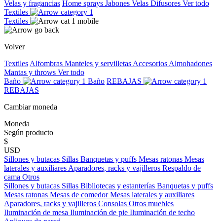
Velas y fragancias
Home sprays
Jabones
Velas
Difusores
Ver todo
Textiles
Textiles
Volver
Textiles
Alfombras
Manteles y servilletas
Accesorios
Almohadones
Mantas y throws
Ver todo
Baño
Baño
REBAJAS
REBAJAS
Cambiar moneda
Moneda
Según producto
$
USD
Sillones y butacas
Sillas
Banquetas y puffs
Mesas ratonas
Mesas
laterales y auxiliares
Aparadores, racks y vajilleros
Respaldo de
cama
Otros
Sillones y butacas
Sillas
Bibliotecas y estanterías
Banquetas y puffs
Mesas ratonas
Mesas de comedor
Mesas laterales y auxiliares
Aparadores, racks y vajilleros
Consolas
Otros muebles
Iluminación de mesa
Iluminación de pie
Iluminación de techo