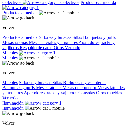
Colectivos
Colectivos
Productos a medida
Productos a medida
Volver
Productos a medida
Sillones y butacas
Sillas
Banquetas y puffs
Mesas ratonas
Mesas laterales y auxiliares
Aparadores, racks y
vajilleros
Respaldo de cama
Otros
Ver todo
Muebles
Muebles
Volver
Muebles
Sillones y butacas
Sillas
Bibliotecas y estanterías
Banquetas y puffs
Mesas ratonas
Mesas de comedor
Mesas laterales
y auxiliares
Aparadores, racks y vajilleros
Consolas
Otros muebles
Ver todo
Iluminación
Iluminación
Volver