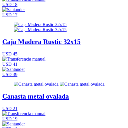
USD 18
USD 17
Caja Madera Rustic 32x15
USD 45
USD 41
USD 39
Canasta metal ovalada
USD 21
USD 19