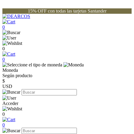
15% OFF con todas las tarjetas Santander
0
0
0
Moneda
Según producto
$
USD
Acceder
0
0