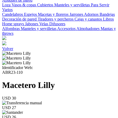
Apliques de pared
Loza
Vasos & copas
Cubiertos
Manteles y servilletas
Para Servir
Varios
Candelabros
Espejos
Macetas y floreros
Jarrones
Adornos
Bandejas
Decoración de pared
Tiradores y percheros
Cajas y canastos
Libros
Home sprays
Jabones
Velas
Difusores
Alfombras
Manteles y servilletas
Accesorios
Almohadones
Mantas y
throws
Volver
Identificador Web:
ABR23-110
Macetero Lilly
USD 30
USD 27
USD 26