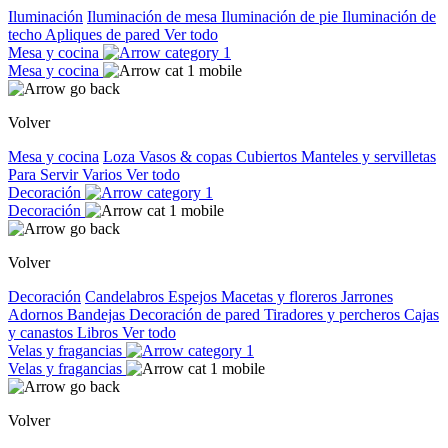
Iluminación
Iluminación de mesa
Iluminación de pie
Iluminación de
techo
Apliques de pared
Ver todo
Mesa y cocina
Mesa y cocina
Volver
Mesa y cocina
Loza
Vasos & copas
Cubiertos
Manteles y servilletas
Para Servir
Varios
Ver todo
Decoración
Decoración
Volver
Decoración
Candelabros
Espejos
Macetas y floreros
Jarrones
Adornos
Bandejas
Decoración de pared
Tiradores y percheros
Cajas
y canastos
Libros
Ver todo
Velas y fragancias
Velas y fragancias
Volver