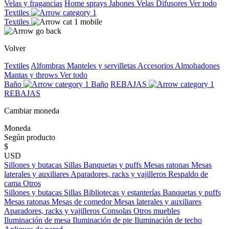
Velas y fragancias
Home sprays
Jabones
Velas
Difusores
Ver todo
Textiles
Textiles
Volver
Textiles
Alfombras
Manteles y servilletas
Accesorios
Almohadones
Mantas y throws
Ver todo
Baño
Baño
REBAJAS
REBAJAS
Cambiar moneda
Moneda
Según producto
$
USD
Sillones y butacas
Sillas
Banquetas y puffs
Mesas ratonas
Mesas
laterales y auxiliares
Aparadores, racks y vajilleros
Respaldo de
cama
Otros
Sillones y butacas
Sillas
Bibliotecas y estanterías
Banquetas y puffs
Mesas ratonas
Mesas de comedor
Mesas laterales y auxiliares
Aparadores, racks y vajilleros
Consolas
Otros muebles
Iluminación de mesa
Iluminación de pie
Iluminación de techo