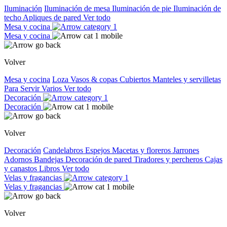
Iluminación
Iluminación de mesa
Iluminación de pie
Iluminación de
techo
Apliques de pared
Ver todo
Mesa y cocina
Mesa y cocina
Volver
Mesa y cocina
Loza
Vasos & copas
Cubiertos
Manteles y servilletas
Para Servir
Varios
Ver todo
Decoración
Decoración
Volver
Decoración
Candelabros
Espejos
Macetas y floreros
Jarrones
Adornos
Bandejas
Decoración de pared
Tiradores y percheros
Cajas
y canastos
Libros
Ver todo
Velas y fragancias
Velas y fragancias
Volver