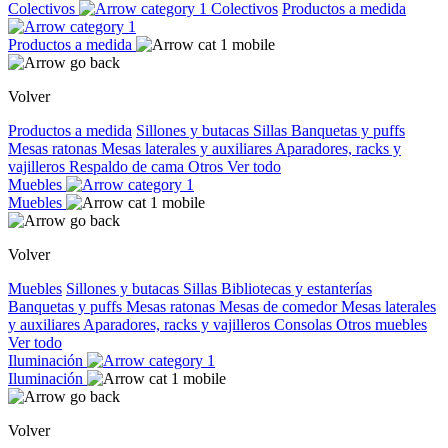
Colectivos
Colectivos
Productos a medida
Productos a medida
Volver
Productos a medida
Sillones y butacas
Sillas
Banquetas y puffs
Mesas ratonas
Mesas laterales y auxiliares
Aparadores, racks y
vajilleros
Respaldo de cama
Otros
Ver todo
Muebles
Muebles
Volver
Muebles
Sillones y butacas
Sillas
Bibliotecas y estanterías
Banquetas y puffs
Mesas ratonas
Mesas de comedor
Mesas laterales
y auxiliares
Aparadores, racks y vajilleros
Consolas
Otros muebles
Ver todo
Iluminación
Iluminación
Volver