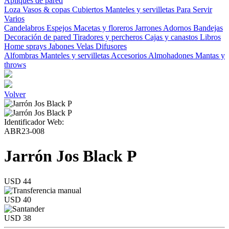
Apliques de pared
Loza
Vasos & copas
Cubiertos
Manteles y servilletas
Para Servir
Varios
Candelabros
Espejos
Macetas y floreros
Jarrones
Adornos
Bandejas
Decoración de pared
Tiradores y percheros
Cajas y canastos
Libros
Home sprays
Jabones
Velas
Difusores
Alfombras
Manteles y servilletas
Accesorios
Almohadones
Mantas y
throws
Volver
Identificador Web:
ABR23-008
Jarrón Jos Black P
USD 44
USD 40
USD 38