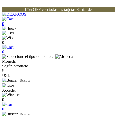
15% OFF con todas las tarjetas Santander
0
0
0
Moneda
Según producto
$
USD
Acceder
0
0