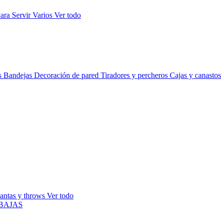
ara Servir
Varios
Ver todo
s
Bandejas
Decoración de pared
Tiradores y percheros
Cajas y canasto
antas y throws
Ver todo
BAJAS