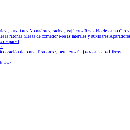
ales y auxiliares
Aparadores, racks y vajilleros
Respaldo de cama
Otros
esas ratonas
Mesas de comedor
Mesas laterales y auxiliares
Aparadores,
s de pared
os
ecoración de pared
Tiradores y percheros
Cajas y canastos
Libros
throws