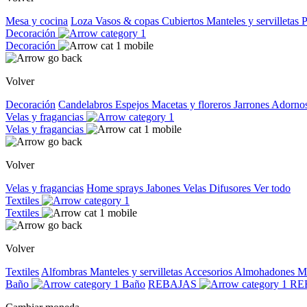
Mesa y cocina
Loza
Vasos & copas
Cubiertos
Manteles y servilletas
P
Decoración
Decoración
Volver
Decoración
Candelabros
Espejos
Macetas y floreros
Jarrones
Adorno
Velas y fragancias
Velas y fragancias
Volver
Velas y fragancias
Home sprays
Jabones
Velas
Difusores
Ver todo
Textiles
Textiles
Volver
Textiles
Alfombras
Manteles y servilletas
Accesorios
Almohadones
M
Baño
Baño
REBAJAS
RE