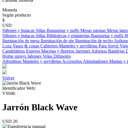
Cambiar moneda
Moneda
Según producto
$
USD
Sillones y butacas
Sillas
Banquetas y puffs
Mesas ratonas
Mesas later
Sillones y butacas
Sillas
Bibliotecas y estanterías
Banquetas y puffs
M
Iluminación de mesa
Iluminación de pie
Iluminación de techo
Aplique
Loza
Vasos & copas
Cubiertos
Manteles y servilletas
Para Servir
Vari
Candelabros
Espejos
Macetas y floreros
Jarrones
Adornos
Bandejas
D
Home sprays
Jabones
Velas
Difusores
Alfombras
Manteles y servilletas
Accesorios
Almohadones
Mantas y 
Volver
Identificador Web:
VS046
Jarrón Black Wave
USD 20