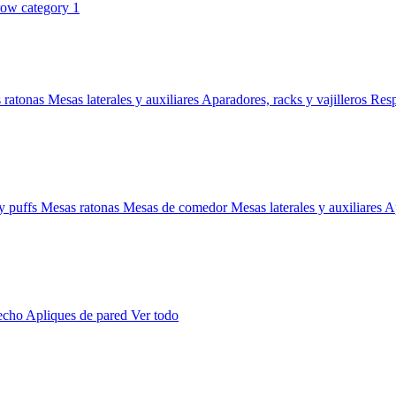
 ratonas
Mesas laterales y auxiliares
Aparadores, racks y vajilleros
Res
y puffs
Mesas ratonas
Mesas de comedor
Mesas laterales y auxiliares
Ap
techo
Apliques de pared
Ver todo