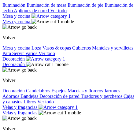
Iluminación
Iluminación de mesa
Iluminación de pie
Iluminación de
techo
Apliques de pared
Ver todo
Mesa y cocina
Mesa y cocina
Volver
Mesa y cocina
Loza
Vasos & copas
Cubiertos
Manteles y servilletas
Para Servir
Varios
Ver todo
Decoración
Decoración
Volver
Decoración
Candelabros
Espejos
Macetas y floreros
Jarrones
Adornos
Bandejas
Decoración de pared
Tiradores y percheros
Cajas
y canastos
Libros
Ver todo
Velas y fragancias
Velas y fragancias
Volver