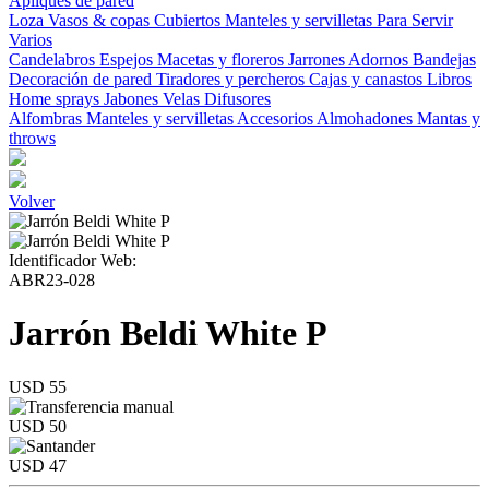
Apliques de pared
Loza
Vasos & copas
Cubiertos
Manteles y servilletas
Para Servir
Varios
Candelabros
Espejos
Macetas y floreros
Jarrones
Adornos
Bandejas
Decoración de pared
Tiradores y percheros
Cajas y canastos
Libros
Home sprays
Jabones
Velas
Difusores
Alfombras
Manteles y servilletas
Accesorios
Almohadones
Mantas y
throws
Volver
Identificador Web:
ABR23-028
Jarrón Beldi White P
USD 55
USD 50
USD 47