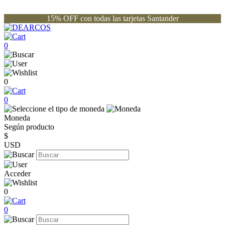
15% OFF con todas las tarjetas Santander
0
0
0
Moneda
Según producto
$
USD
Acceder
0
0