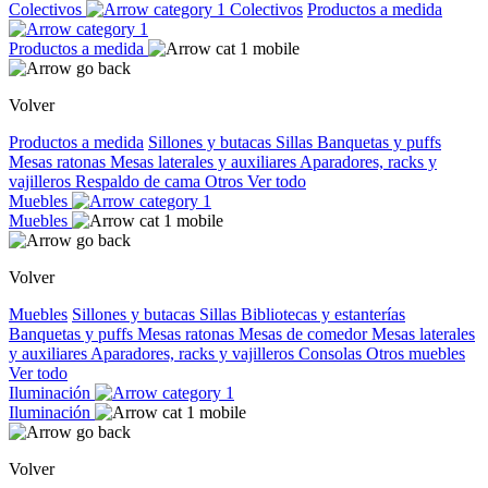
Colectivos
Colectivos
Productos a medida
Productos a medida
Volver
Productos a medida
Sillones y butacas
Sillas
Banquetas y puffs
Mesas ratonas
Mesas laterales y auxiliares
Aparadores, racks y
vajilleros
Respaldo de cama
Otros
Ver todo
Muebles
Muebles
Volver
Muebles
Sillones y butacas
Sillas
Bibliotecas y estanterías
Banquetas y puffs
Mesas ratonas
Mesas de comedor
Mesas laterales
y auxiliares
Aparadores, racks y vajilleros
Consolas
Otros muebles
Ver todo
Iluminación
Iluminación
Volver