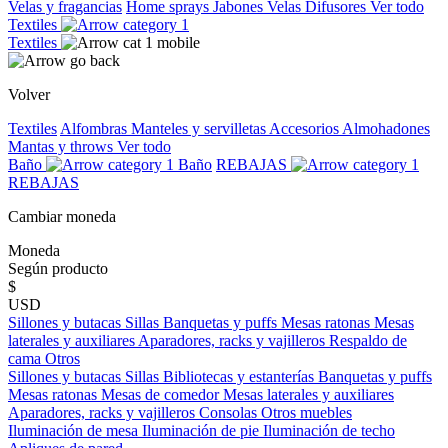
Velas y fragancias
Home sprays
Jabones
Velas
Difusores
Ver todo
Textiles
Textiles
Volver
Textiles
Alfombras
Manteles y servilletas
Accesorios
Almohadones
Mantas y throws
Ver todo
Baño
Baño
REBAJAS
REBAJAS
Cambiar moneda
Moneda
Según producto
$
USD
Sillones y butacas
Sillas
Banquetas y puffs
Mesas ratonas
Mesas
laterales y auxiliares
Aparadores, racks y vajilleros
Respaldo de
cama
Otros
Sillones y butacas
Sillas
Bibliotecas y estanterías
Banquetas y puffs
Mesas ratonas
Mesas de comedor
Mesas laterales y auxiliares
Aparadores, racks y vajilleros
Consolas
Otros muebles
Iluminación de mesa
Iluminación de pie
Iluminación de techo