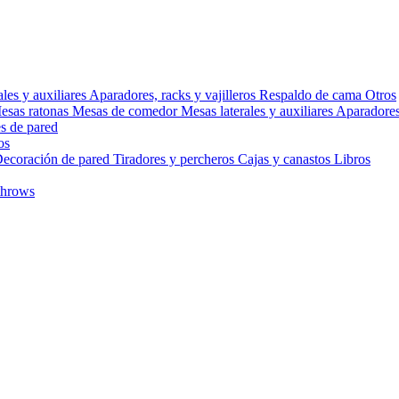
ales y auxiliares
Aparadores, racks y vajilleros
Respaldo de cama
Otros
esas ratonas
Mesas de comedor
Mesas laterales y auxiliares
Aparadores,
s de pared
os
ecoración de pared
Tiradores y percheros
Cajas y canastos
Libros
throws