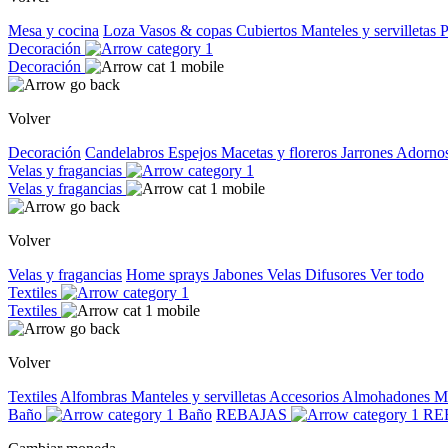
Mesa y cocina
Loza
Vasos & copas
Cubiertos
Manteles y servilletas
P
Decoración
Decoración
Volver
Decoración
Candelabros
Espejos
Macetas y floreros
Jarrones
Adorno
Velas y fragancias
Velas y fragancias
Volver
Velas y fragancias
Home sprays
Jabones
Velas
Difusores
Ver todo
Textiles
Textiles
Volver
Textiles
Alfombras
Manteles y servilletas
Accesorios
Almohadones
M
Baño
Baño
REBAJAS
RE