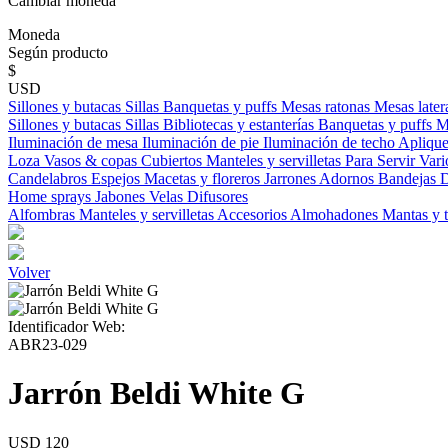
Cambiar moneda
Moneda
Según producto
$
USD
Sillones y butacas
Sillas
Banquetas y puffs
Mesas ratonas
Mesas later
Sillones y butacas
Sillas
Bibliotecas y estanterías
Banquetas y puffs
M
Iluminación de mesa
Iluminación de pie
Iluminación de techo
Aplique
Loza
Vasos & copas
Cubiertos
Manteles y servilletas
Para Servir
Vari
Candelabros
Espejos
Macetas y floreros
Jarrones
Adornos
Bandejas
D
Home sprays
Jabones
Velas
Difusores
Alfombras
Manteles y servilletas
Accesorios
Almohadones
Mantas y 
Volver
Identificador Web:
ABR23-029
Jarrón Beldi White G
USD 120