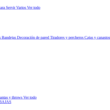
ara Servir
Varios
Ver todo
s
Bandejas
Decoración de pared
Tiradores y percheros
Cajas y canasto
antas y throws
Ver todo
BAJAS