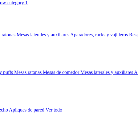
 ratonas
Mesas laterales y auxiliares
Aparadores, racks y vajilleros
Res
y puffs
Mesas ratonas
Mesas de comedor
Mesas laterales y auxiliares
Ap
techo
Apliques de pared
Ver todo