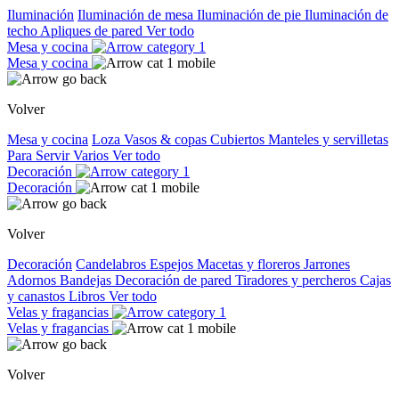
Iluminación
Iluminación de mesa
Iluminación de pie
Iluminación de
techo
Apliques de pared
Ver todo
Mesa y cocina
Mesa y cocina
Volver
Mesa y cocina
Loza
Vasos & copas
Cubiertos
Manteles y servilletas
Para Servir
Varios
Ver todo
Decoración
Decoración
Volver
Decoración
Candelabros
Espejos
Macetas y floreros
Jarrones
Adornos
Bandejas
Decoración de pared
Tiradores y percheros
Cajas
y canastos
Libros
Ver todo
Velas y fragancias
Velas y fragancias
Volver