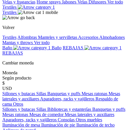
Velas y fragancias
Home sprays
Jabones
Velas
Difusores
Ver todo
Textiles
Textiles
Volver
Textiles
Alfombras
Manteles y servilletas
Accesorios
Almohadones
Mantas y throws
Ver todo
Baño
Baño
REBAJAS
REBAJAS
Cambiar moneda
Moneda
Según producto
$
USD
Sillones y butacas
Sillas
Banquetas y puffs
Mesas ratonas
Mesas
laterales y auxiliares
Aparadores, racks y vajilleros
Respaldo de
cama
Otros
Sillones y butacas
Sillas
Bibliotecas y estanterías
Banquetas y puffs
Mesas ratonas
Mesas de comedor
Mesas laterales y auxiliares
Aparadores, racks y vajilleros
Consolas
Otros muebles
Iluminación de mesa
Iluminación de pie
Iluminación de techo