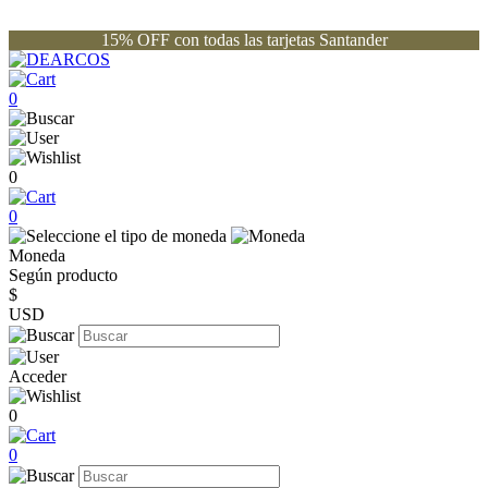
15% OFF con todas las tarjetas Santander
0
0
0
Moneda
Según producto
$
USD
Acceder
0
0