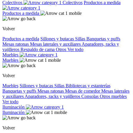
Colectivos
Colectivos
Productos a medida
Productos a medida
Volver
Productos a medida
Sillones y butacas
Sillas
Banquetas y puffs
Mesas ratonas
Mesas laterales y auxiliares
Aparadores, racks y
vajilleros
Respaldo de cama
Otros
Ver todo
Muebles
Muebles
Volver
Muebles
Sillones y butacas
Sillas
Bibliotecas y estanterías
Banquetas y puffs
Mesas ratonas
Mesas de comedor
Mesas laterales
y auxiliares
Aparadores, racks y vajilleros
Consolas
Otros muebles
Ver todo
Iluminación
Iluminación
Volver