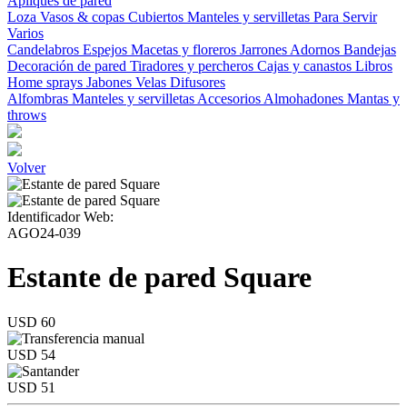
Apliques de pared
Loza
Vasos & copas
Cubiertos
Manteles y servilletas
Para Servir
Varios
Candelabros
Espejos
Macetas y floreros
Jarrones
Adornos
Bandejas
Decoración de pared
Tiradores y percheros
Cajas y canastos
Libros
Home sprays
Jabones
Velas
Difusores
Alfombras
Manteles y servilletas
Accesorios
Almohadones
Mantas y
throws
Volver
Identificador Web:
AGO24-039
Estante de pared Square
USD 60
USD 54
USD 51