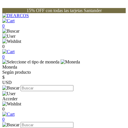
15% OFF con todas las tarjetas Santander
0
0
0
Moneda
Según producto
$
USD
Acceder
0
0