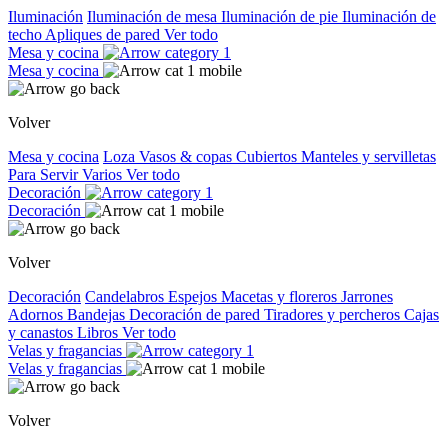
Iluminación
Iluminación de mesa
Iluminación de pie
Iluminación de
techo
Apliques de pared
Ver todo
Mesa y cocina
Mesa y cocina
Volver
Mesa y cocina
Loza
Vasos & copas
Cubiertos
Manteles y servilletas
Para Servir
Varios
Ver todo
Decoración
Decoración
Volver
Decoración
Candelabros
Espejos
Macetas y floreros
Jarrones
Adornos
Bandejas
Decoración de pared
Tiradores y percheros
Cajas
y canastos
Libros
Ver todo
Velas y fragancias
Velas y fragancias
Volver