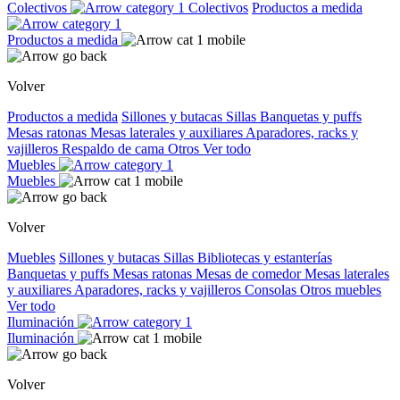
Colectivos
Colectivos
Productos a medida
Productos a medida
Volver
Productos a medida
Sillones y butacas
Sillas
Banquetas y puffs
Mesas ratonas
Mesas laterales y auxiliares
Aparadores, racks y
vajilleros
Respaldo de cama
Otros
Ver todo
Muebles
Muebles
Volver
Muebles
Sillones y butacas
Sillas
Bibliotecas y estanterías
Banquetas y puffs
Mesas ratonas
Mesas de comedor
Mesas laterales
y auxiliares
Aparadores, racks y vajilleros
Consolas
Otros muebles
Ver todo
Iluminación
Iluminación
Volver