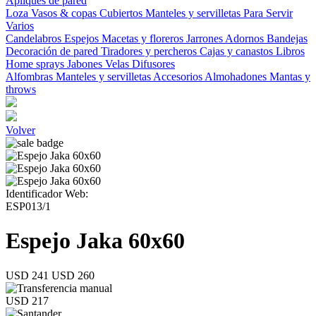
Apliques de pared
Loza
Vasos & copas
Cubiertos
Manteles y servilletas
Para Servir
Varios
Candelabros
Espejos
Macetas y floreros
Jarrones
Adornos
Bandejas
Decoración de pared
Tiradores y percheros
Cajas y canastos
Libros
Home sprays
Jabones
Velas
Difusores
Alfombras
Manteles y servilletas
Accesorios
Almohadones
Mantas y
throws
Volver
Identificador Web:
ESP013/1
Espejo Jaka 60x60
USD 241
USD 260
USD 217