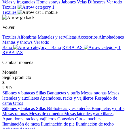
Velas y fragancias
Home sprays
Jabones
Velas
Difusores
Ver todo
Textiles
Textiles
Volver
Textiles
Alfombras
Manteles y servilletas
Accesorios
Almohadones
Mantas y throws
Ver todo
Baño
Baño
REBAJAS
REBAJAS
Cambiar moneda
Moneda
Según producto
$
USD
Sillones y butacas
Sillas
Banquetas y puffs
Mesas ratonas
Mesas
laterales y auxiliares
Aparadores, racks y vajilleros
Respaldo de
cama
Otros
Sillones y butacas
Sillas
Bibliotecas y estanterías
Banquetas y puffs
Mesas ratonas
Mesas de comedor
Mesas laterales y auxiliares
Aparadores, racks y vajilleros
Consolas
Otros muebles
Iluminación de mesa
Iluminación de pie
Iluminación de techo