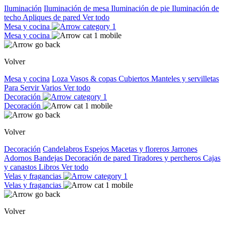
Iluminación
Iluminación de mesa
Iluminación de pie
Iluminación de
techo
Apliques de pared
Ver todo
Mesa y cocina
Mesa y cocina
Volver
Mesa y cocina
Loza
Vasos & copas
Cubiertos
Manteles y servilletas
Para Servir
Varios
Ver todo
Decoración
Decoración
Volver
Decoración
Candelabros
Espejos
Macetas y floreros
Jarrones
Adornos
Bandejas
Decoración de pared
Tiradores y percheros
Cajas
y canastos
Libros
Ver todo
Velas y fragancias
Velas y fragancias
Volver