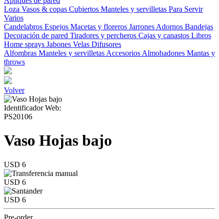
Apliques de pared
Loza
Vasos & copas
Cubiertos
Manteles y servilletas
Para Servir
Varios
Candelabros
Espejos
Macetas y floreros
Jarrones
Adornos
Bandejas
Decoración de pared
Tiradores y percheros
Cajas y canastos
Libros
Home sprays
Jabones
Velas
Difusores
Alfombras
Manteles y servilletas
Accesorios
Almohadones
Mantas y
throws
Volver
Identificador Web:
PS20106
Vaso Hojas bajo
USD 6
USD 6
USD 6
Pre-order