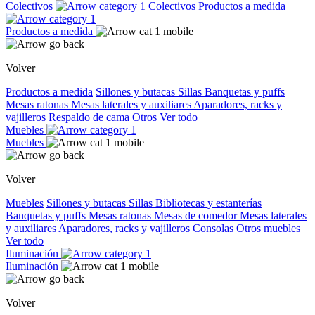
Colectivos
Colectivos
Productos a medida
Productos a medida
Volver
Productos a medida
Sillones y butacas
Sillas
Banquetas y puffs
Mesas ratonas
Mesas laterales y auxiliares
Aparadores, racks y
vajilleros
Respaldo de cama
Otros
Ver todo
Muebles
Muebles
Volver
Muebles
Sillones y butacas
Sillas
Bibliotecas y estanterías
Banquetas y puffs
Mesas ratonas
Mesas de comedor
Mesas laterales
y auxiliares
Aparadores, racks y vajilleros
Consolas
Otros muebles
Ver todo
Iluminación
Iluminación
Volver