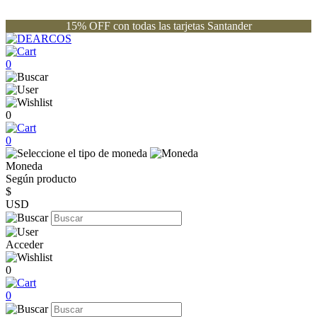
15% OFF con todas las tarjetas Santander
0
0
0
Moneda
Según producto
$
USD
Acceder
0
0