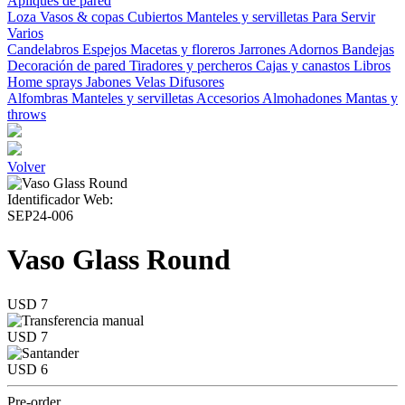
Apliques de pared
Loza
Vasos & copas
Cubiertos
Manteles y servilletas
Para Servir
Varios
Candelabros
Espejos
Macetas y floreros
Jarrones
Adornos
Bandejas
Decoración de pared
Tiradores y percheros
Cajas y canastos
Libros
Home sprays
Jabones
Velas
Difusores
Alfombras
Manteles y servilletas
Accesorios
Almohadones
Mantas y
throws
Volver
Identificador Web:
SEP24-006
Vaso Glass Round
USD 7
USD 7
USD 6
Pre-order