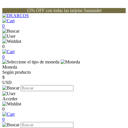
15% OFF con todas las tarjetas Santander
0
0
0
Moneda
Según producto
$
USD
Acceder
0
0