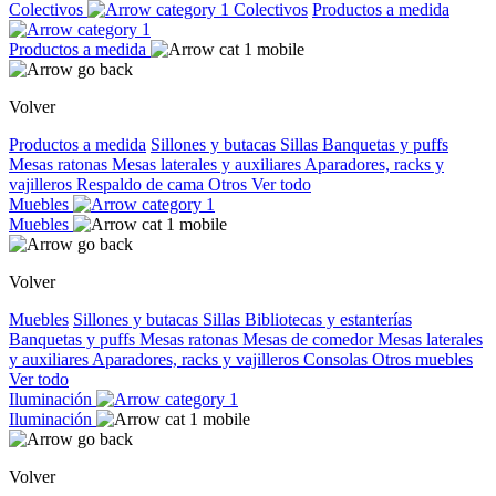
Colectivos
Colectivos
Productos a medida
Productos a medida
Volver
Productos a medida
Sillones y butacas
Sillas
Banquetas y puffs
Mesas ratonas
Mesas laterales y auxiliares
Aparadores, racks y
vajilleros
Respaldo de cama
Otros
Ver todo
Muebles
Muebles
Volver
Muebles
Sillones y butacas
Sillas
Bibliotecas y estanterías
Banquetas y puffs
Mesas ratonas
Mesas de comedor
Mesas laterales
y auxiliares
Aparadores, racks y vajilleros
Consolas
Otros muebles
Ver todo
Iluminación
Iluminación
Volver