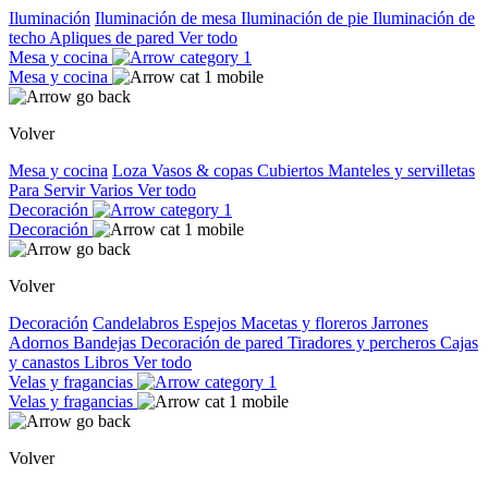
Iluminación
Iluminación de mesa
Iluminación de pie
Iluminación de
techo
Apliques de pared
Ver todo
Mesa y cocina
Mesa y cocina
Volver
Mesa y cocina
Loza
Vasos & copas
Cubiertos
Manteles y servilletas
Para Servir
Varios
Ver todo
Decoración
Decoración
Volver
Decoración
Candelabros
Espejos
Macetas y floreros
Jarrones
Adornos
Bandejas
Decoración de pared
Tiradores y percheros
Cajas
y canastos
Libros
Ver todo
Velas y fragancias
Velas y fragancias
Volver