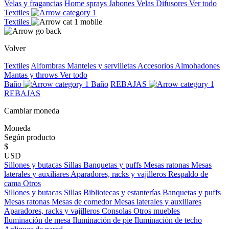
Velas y fragancias
Home sprays
Jabones
Velas
Difusores
Ver todo
Textiles
Textiles
Volver
Textiles
Alfombras
Manteles y servilletas
Accesorios
Almohadones
Mantas y throws
Ver todo
Baño
Baño
REBAJAS
REBAJAS
Cambiar moneda
Moneda
Según producto
$
USD
Sillones y butacas
Sillas
Banquetas y puffs
Mesas ratonas
Mesas
laterales y auxiliares
Aparadores, racks y vajilleros
Respaldo de
cama
Otros
Sillones y butacas
Sillas
Bibliotecas y estanterías
Banquetas y puffs
Mesas ratonas
Mesas de comedor
Mesas laterales y auxiliares
Aparadores, racks y vajilleros
Consolas
Otros muebles
Iluminación de mesa
Iluminación de pie
Iluminación de techo