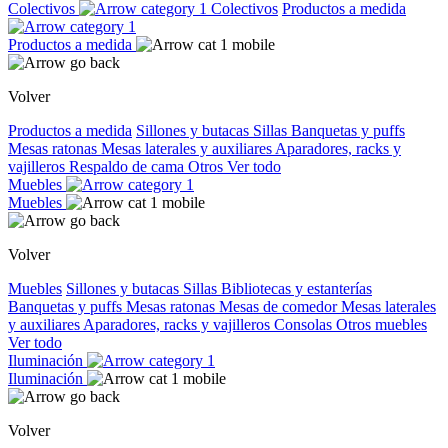
Colectivos
Colectivos
Productos a medida
Productos a medida
Volver
Productos a medida
Sillones y butacas
Sillas
Banquetas y puffs
Mesas ratonas
Mesas laterales y auxiliares
Aparadores, racks y
vajilleros
Respaldo de cama
Otros
Ver todo
Muebles
Muebles
Volver
Muebles
Sillones y butacas
Sillas
Bibliotecas y estanterías
Banquetas y puffs
Mesas ratonas
Mesas de comedor
Mesas laterales
y auxiliares
Aparadores, racks y vajilleros
Consolas
Otros muebles
Ver todo
Iluminación
Iluminación
Volver