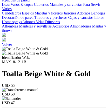
Apliques de pared
Loza
Vasos & copas
Cubiertos
Manteles y servilletas
Para Servir
Varios
Candelabros
Espejos
Macetas y floreros
Jarrones
Adornos
Bandejas
Decoración de pared
Tiradores y percheros
Cajas y canastos
Libros
Home sprays
Jabones
Velas
Difusores
Alfombras
Manteles y servilletas
Accesorios
Almohadones
Mantas y
throws
Volver
Identificador Web:
MAX18-1211B
Toalla Beige White & Gold
USD 55
USD 50
USD 47