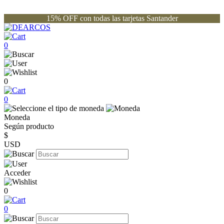
15% OFF con todas las tarjetas Santander
0
0
0
Moneda
Según producto
$
USD
Acceder
0
0