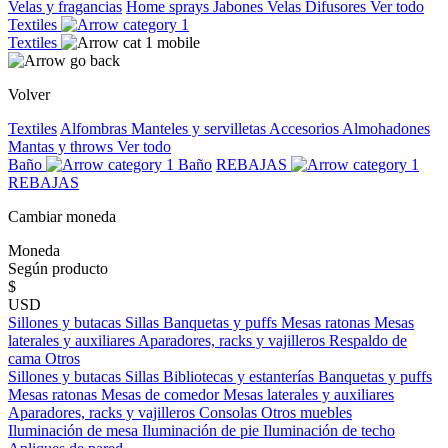
Velas y fragancias
Home sprays
Jabones
Velas
Difusores
Ver todo
Textiles
Textiles
Volver
Textiles
Alfombras
Manteles y servilletas
Accesorios
Almohadones
Mantas y throws
Ver todo
Baño
Baño
REBAJAS
REBAJAS
Cambiar moneda
Moneda
Según producto
$
USD
Sillones y butacas
Sillas
Banquetas y puffs
Mesas ratonas
Mesas
laterales y auxiliares
Aparadores, racks y vajilleros
Respaldo de
cama
Otros
Sillones y butacas
Sillas
Bibliotecas y estanterías
Banquetas y puffs
Mesas ratonas
Mesas de comedor
Mesas laterales y auxiliares
Aparadores, racks y vajilleros
Consolas
Otros muebles
Iluminación de mesa
Iluminación de pie
Iluminación de techo