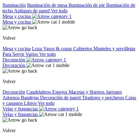
Iluminación
Iluminación de mesa
Iluminación de pie
Iluminación de
techo
Apliques de pared
Ver todo
Mesa y cocina
Mesa y cocina
Volver
Mesa y cocina
Loza
Vasos & copas
Cubiertos
Manteles y servilletas
Para Servir
Varios
Ver todo
Decoración
Decoración
Volver
Decoración
Candelabros
Espejos
Macetas y floreros
Jarrones
Adornos
Bandejas
Decoración de pared
Tiradores y percheros
Cajas
y canastos
Libros
Ver todo
Velas y fragancias
Velas y fragancias
Volver