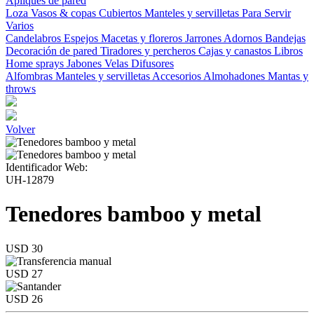
Apliques de pared
Loza
Vasos & copas
Cubiertos
Manteles y servilletas
Para Servir
Varios
Candelabros
Espejos
Macetas y floreros
Jarrones
Adornos
Bandejas
Decoración de pared
Tiradores y percheros
Cajas y canastos
Libros
Home sprays
Jabones
Velas
Difusores
Alfombras
Manteles y servilletas
Accesorios
Almohadones
Mantas y
throws
Volver
Identificador Web:
UH-12879
Tenedores bamboo y metal
USD 30
USD 27
USD 26