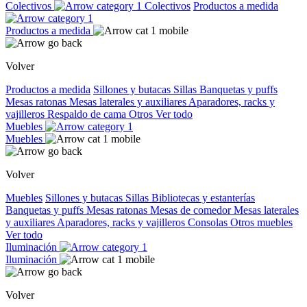
Colectivos
Colectivos
Productos a medida
Productos a medida
Volver
Productos a medida
Sillones y butacas
Sillas
Banquetas y puffs
Mesas ratonas
Mesas laterales y auxiliares
Aparadores, racks y
vajilleros
Respaldo de cama
Otros
Ver todo
Muebles
Muebles
Volver
Muebles
Sillones y butacas
Sillas
Bibliotecas y estanterías
Banquetas y puffs
Mesas ratonas
Mesas de comedor
Mesas laterales
y auxiliares
Aparadores, racks y vajilleros
Consolas
Otros muebles
Ver todo
Iluminación
Iluminación
Volver