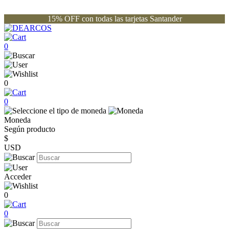
15% OFF con todas las tarjetas Santander
0
0
0
Moneda
Según producto
$
USD
Acceder
0
0