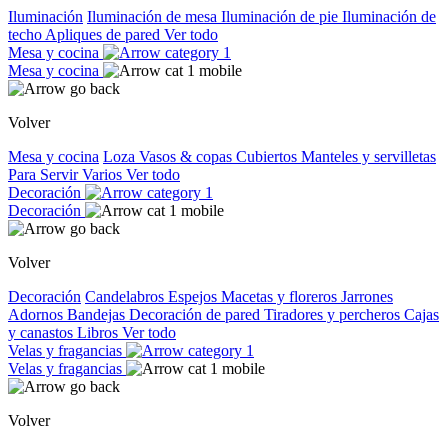
Iluminación
Iluminación de mesa
Iluminación de pie
Iluminación de
techo
Apliques de pared
Ver todo
Mesa y cocina
Mesa y cocina
Volver
Mesa y cocina
Loza
Vasos & copas
Cubiertos
Manteles y servilletas
Para Servir
Varios
Ver todo
Decoración
Decoración
Volver
Decoración
Candelabros
Espejos
Macetas y floreros
Jarrones
Adornos
Bandejas
Decoración de pared
Tiradores y percheros
Cajas
y canastos
Libros
Ver todo
Velas y fragancias
Velas y fragancias
Volver