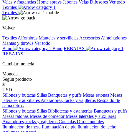
Velas y fragancias
Home sprays
Jabones
Velas
Difusores
Ver todo
Textiles
Textiles
Volver
Textiles
Alfombras
Manteles y servilletas
Accesorios
Almohadones
Mantas y throws
Ver todo
Baño
Baño
REBAJAS
REBAJAS
Cambiar moneda
Moneda
Según producto
$
USD
Sillones y butacas
Sillas
Banquetas y puffs
Mesas ratonas
Mesas
laterales y auxiliares
Aparadores, racks y vajilleros
Respaldo de
cama
Otros
Sillones y butacas
Sillas
Bibliotecas y estanterías
Banquetas y puffs
Mesas ratonas
Mesas de comedor
Mesas laterales y auxiliares
Aparadores, racks y vajilleros
Consolas
Otros muebles
Iluminación de mesa
Iluminación de pie
Iluminación de techo