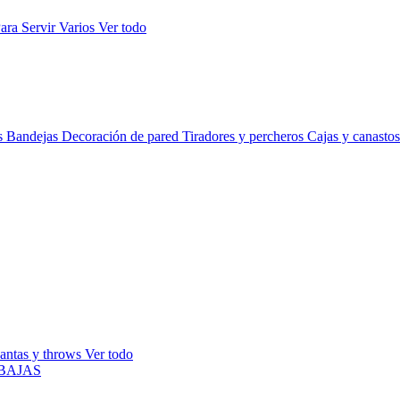
ara Servir
Varios
Ver todo
s
Bandejas
Decoración de pared
Tiradores y percheros
Cajas y canasto
antas y throws
Ver todo
BAJAS