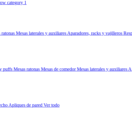
 ratonas
Mesas laterales y auxiliares
Aparadores, racks y vajilleros
Res
y puffs
Mesas ratonas
Mesas de comedor
Mesas laterales y auxiliares
Ap
techo
Apliques de pared
Ver todo