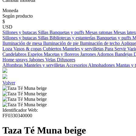
Cambiar moneda
Moneda
Según producto
$
USD
Sillones y butacas
Sillas
Banquetas y puffs
Mesas ratonas
Mesas later
Sillones y butacas
Sillas
Bibliotecas y estanterías
Banquetas y puffs
M
Iluminación de mesa
Iluminación de pie
Iluminación de techo
Aplique
Loza
Vasos & copas
Cubiertos
Manteles y servilletas
Para Servir
Vari
Candelabros
Espejos
Macetas y floreros
Jarrones
Adornos
Bandejas
D
Home sprays
Jabones
Velas
Difusores
Alfombras
Manteles y servilletas
Accesorios
Almohadones
Mantas y 
Volver
Identificador Web:
FF0330340000
Taza Té Muna beige