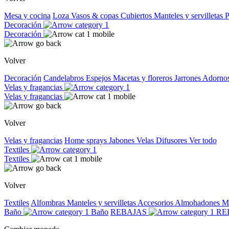
Mesa y cocina
Loza
Vasos & copas
Cubiertos
Manteles y servilletas
P
Decoración
Decoración
Volver
Decoración
Candelabros
Espejos
Macetas y floreros
Jarrones
Adorno
Velas y fragancias
Velas y fragancias
Volver
Velas y fragancias
Home sprays
Jabones
Velas
Difusores
Ver todo
Textiles
Textiles
Volver
Textiles
Alfombras
Manteles y servilletas
Accesorios
Almohadones
M
Baño
Baño
REBAJAS
RE