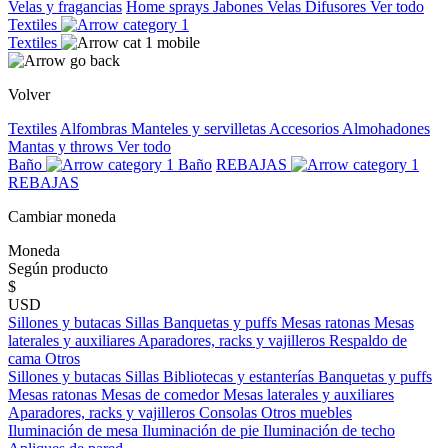
Velas y fragancias
Home sprays
Jabones
Velas
Difusores
Ver todo
Textiles
Textiles
Volver
Textiles
Alfombras
Manteles y servilletas
Accesorios
Almohadones
Mantas y throws
Ver todo
Baño
Baño
REBAJAS
REBAJAS
Cambiar moneda
Moneda
Según producto
$
USD
Sillones y butacas
Sillas
Banquetas y puffs
Mesas ratonas
Mesas
laterales y auxiliares
Aparadores, racks y vajilleros
Respaldo de
cama
Otros
Sillones y butacas
Sillas
Bibliotecas y estanterías
Banquetas y puffs
Mesas ratonas
Mesas de comedor
Mesas laterales y auxiliares
Aparadores, racks y vajilleros
Consolas
Otros muebles
Iluminación de mesa
Iluminación de pie
Iluminación de techo