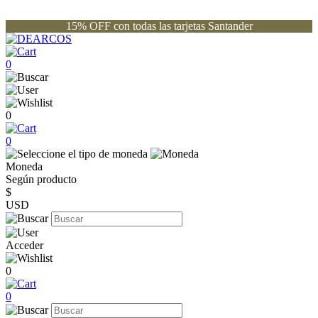
15% OFF con todas las tarjetas Santander
0
0
0
Moneda
Según producto
$
USD
Acceder
0
0