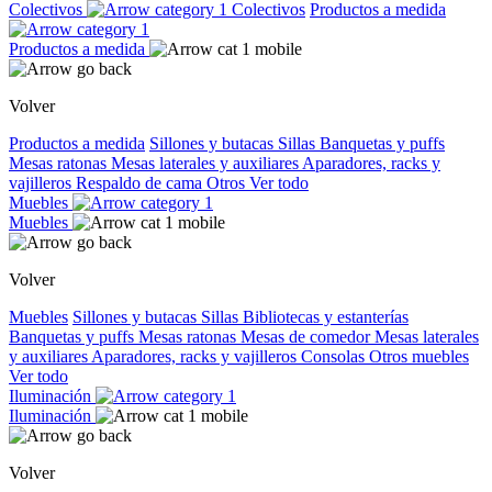
Colectivos
Colectivos
Productos a medida
Productos a medida
Volver
Productos a medida
Sillones y butacas
Sillas
Banquetas y puffs
Mesas ratonas
Mesas laterales y auxiliares
Aparadores, racks y
vajilleros
Respaldo de cama
Otros
Ver todo
Muebles
Muebles
Volver
Muebles
Sillones y butacas
Sillas
Bibliotecas y estanterías
Banquetas y puffs
Mesas ratonas
Mesas de comedor
Mesas laterales
y auxiliares
Aparadores, racks y vajilleros
Consolas
Otros muebles
Ver todo
Iluminación
Iluminación
Volver