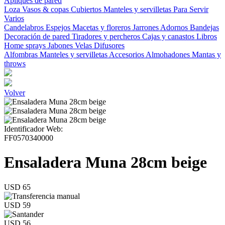
Apliques de pared
Loza
Vasos & copas
Cubiertos
Manteles y servilletas
Para Servir
Varios
Candelabros
Espejos
Macetas y floreros
Jarrones
Adornos
Bandejas
Decoración de pared
Tiradores y percheros
Cajas y canastos
Libros
Home sprays
Jabones
Velas
Difusores
Alfombras
Manteles y servilletas
Accesorios
Almohadones
Mantas y
throws
Volver
Identificador Web:
FF0570340000
Ensaladera Muna 28cm beige
USD 65
USD 59
USD 56