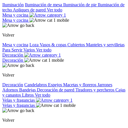
Iluminación
Iluminación de mesa
Iluminación de pie
Iluminación de
techo
Apliques de pared
Ver todo
Mesa y cocina
Mesa y cocina
Volver
Mesa y cocina
Loza
Vasos & copas
Cubiertos
Manteles y servilletas
Para Servir
Varios
Ver todo
Decoración
Decoración
Volver
Decoración
Candelabros
Espejos
Macetas y floreros
Jarrones
Adornos
Bandejas
Decoración de pared
Tiradores y percheros
Cajas
y canastos
Libros
Ver todo
Velas y fragancias
Velas y fragancias
Volver