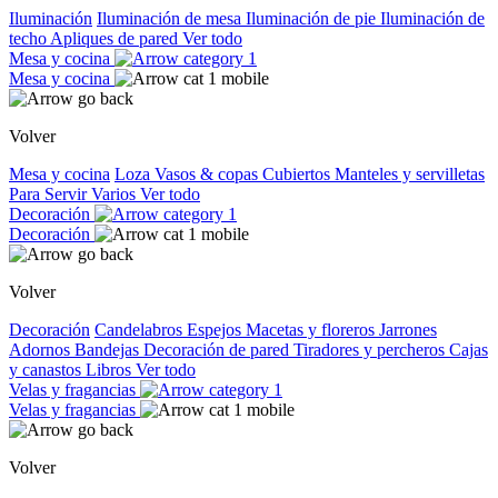
Iluminación
Iluminación de mesa
Iluminación de pie
Iluminación de
techo
Apliques de pared
Ver todo
Mesa y cocina
Mesa y cocina
Volver
Mesa y cocina
Loza
Vasos & copas
Cubiertos
Manteles y servilletas
Para Servir
Varios
Ver todo
Decoración
Decoración
Volver
Decoración
Candelabros
Espejos
Macetas y floreros
Jarrones
Adornos
Bandejas
Decoración de pared
Tiradores y percheros
Cajas
y canastos
Libros
Ver todo
Velas y fragancias
Velas y fragancias
Volver