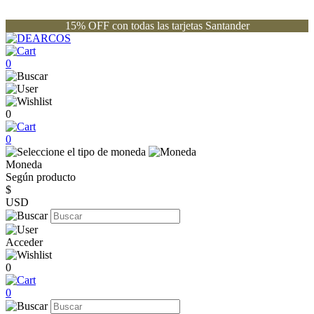
15% OFF con todas las tarjetas Santander
0
0
0
Moneda
Según producto
$
USD
Acceder
0
0