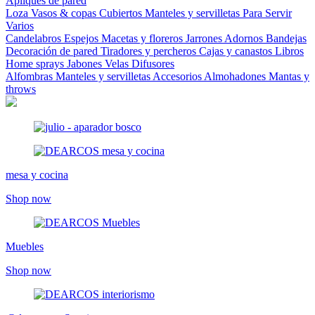
Apliques de pared
Loza
Vasos & copas
Cubiertos
Manteles y servilletas
Para Servir
Varios
Candelabros
Espejos
Macetas y floreros
Jarrones
Adornos
Bandejas
Decoración de pared
Tiradores y percheros
Cajas y canastos
Libros
Home sprays
Jabones
Velas
Difusores
Alfombras
Manteles y servilletas
Accesorios
Almohadones
Mantas y
throws
mesa y cocina
Shop now
Muebles
Shop now