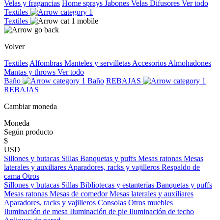
Velas y fragancias
Home sprays
Jabones
Velas
Difusores
Ver todo
Textiles
Textiles
Volver
Textiles
Alfombras
Manteles y servilletas
Accesorios
Almohadones
Mantas y throws
Ver todo
Baño
Baño
REBAJAS
REBAJAS
Cambiar moneda
Moneda
Según producto
$
USD
Sillones y butacas
Sillas
Banquetas y puffs
Mesas ratonas
Mesas
laterales y auxiliares
Aparadores, racks y vajilleros
Respaldo de
cama
Otros
Sillones y butacas
Sillas
Bibliotecas y estanterías
Banquetas y puffs
Mesas ratonas
Mesas de comedor
Mesas laterales y auxiliares
Aparadores, racks y vajilleros
Consolas
Otros muebles
Iluminación de mesa
Iluminación de pie
Iluminación de techo