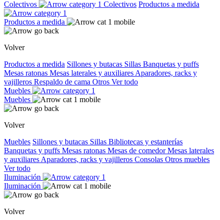
Colectivos
Colectivos
Productos a medida
Productos a medida
Volver
Productos a medida
Sillones y butacas
Sillas
Banquetas y puffs
Mesas ratonas
Mesas laterales y auxiliares
Aparadores, racks y
vajilleros
Respaldo de cama
Otros
Ver todo
Muebles
Muebles
Volver
Muebles
Sillones y butacas
Sillas
Bibliotecas y estanterías
Banquetas y puffs
Mesas ratonas
Mesas de comedor
Mesas laterales
y auxiliares
Aparadores, racks y vajilleros
Consolas
Otros muebles
Ver todo
Iluminación
Iluminación
Volver