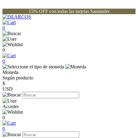
15% OFF con todas las tarjetas Santander
0
0
0
Moneda
Según producto
$
USD
Acceder
0
0