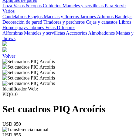
Apliques de pared
Loza
Vasos & copas
Cubiertos
Manteles y servilletas
Para Servir
Varios
Candelabros
Espejos
Macetas y floreros
Jarrones
Adornos
Bandejas
Decoración de pared
Tiradores y percheros
Cajas y canastos
Libros
Home sprays
Jabones
Velas
Difusores
Alfombras
Manteles y servilletas
Accesorios
Almohadones
Mantas y
throws
Volver
Identificador Web:
PIQ010
Set cuadros PIQ Arcoíris
USD 950
USD 855