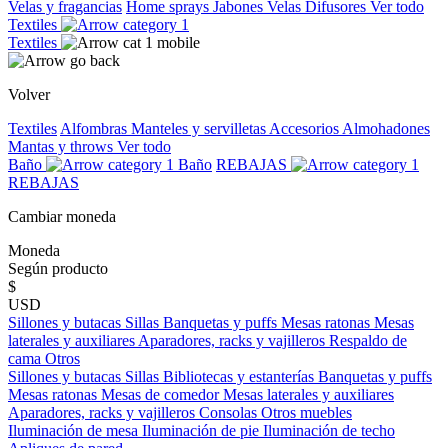
Velas y fragancias
Home sprays
Jabones
Velas
Difusores
Ver todo
Textiles
Textiles
Volver
Textiles
Alfombras
Manteles y servilletas
Accesorios
Almohadones
Mantas y throws
Ver todo
Baño
Baño
REBAJAS
REBAJAS
Cambiar moneda
Moneda
Según producto
$
USD
Sillones y butacas
Sillas
Banquetas y puffs
Mesas ratonas
Mesas
laterales y auxiliares
Aparadores, racks y vajilleros
Respaldo de
cama
Otros
Sillones y butacas
Sillas
Bibliotecas y estanterías
Banquetas y puffs
Mesas ratonas
Mesas de comedor
Mesas laterales y auxiliares
Aparadores, racks y vajilleros
Consolas
Otros muebles
Iluminación de mesa
Iluminación de pie
Iluminación de techo