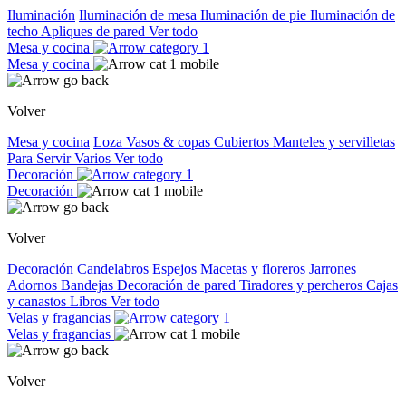
Iluminación
Iluminación de mesa
Iluminación de pie
Iluminación de
techo
Apliques de pared
Ver todo
Mesa y cocina
Mesa y cocina
Volver
Mesa y cocina
Loza
Vasos & copas
Cubiertos
Manteles y servilletas
Para Servir
Varios
Ver todo
Decoración
Decoración
Volver
Decoración
Candelabros
Espejos
Macetas y floreros
Jarrones
Adornos
Bandejas
Decoración de pared
Tiradores y percheros
Cajas
y canastos
Libros
Ver todo
Velas y fragancias
Velas y fragancias
Volver