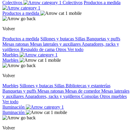
Colectivos
Colectivos
Productos a medida
Productos a medida
Volver
Productos a medida
Sillones y butacas
Sillas
Banquetas y puffs
Mesas ratonas
Mesas laterales y auxiliares
Aparadores, racks y
vajilleros
Respaldo de cama
Otros
Ver todo
Muebles
Muebles
Volver
Muebles
Sillones y butacas
Sillas
Bibliotecas y estanterías
Banquetas y puffs
Mesas ratonas
Mesas de comedor
Mesas laterales
y auxiliares
Aparadores, racks y vajilleros
Consolas
Otros muebles
Ver todo
Iluminación
Iluminación
Volver