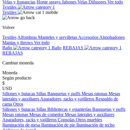
Velas y fragancias
Home sprays
Jabones
Velas
Difusores
Ver todo
Textiles
Textiles
Volver
Textiles
Alfombras
Manteles y servilletas
Accesorios
Almohadones
Mantas y throws
Ver todo
Baño
Baño
REBAJAS
REBAJAS
Cambiar moneda
Moneda
Según producto
$
USD
Sillones y butacas
Sillas
Banquetas y puffs
Mesas ratonas
Mesas
laterales y auxiliares
Aparadores, racks y vajilleros
Respaldo de
cama
Otros
Sillones y butacas
Sillas
Bibliotecas y estanterías
Banquetas y puffs
Mesas ratonas
Mesas de comedor
Mesas laterales y auxiliares
Aparadores, racks y vajilleros
Consolas
Otros muebles
Iluminación de mesa
Iluminación de pie
Iluminación de techo