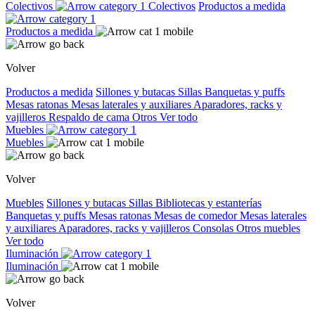
Colectivos
Colectivos
Productos a medida
Productos a medida
Volver
Productos a medida
Sillones y butacas
Sillas
Banquetas y puffs
Mesas ratonas
Mesas laterales y auxiliares
Aparadores, racks y
vajilleros
Respaldo de cama
Otros
Ver todo
Muebles
Muebles
Volver
Muebles
Sillones y butacas
Sillas
Bibliotecas y estanterías
Banquetas y puffs
Mesas ratonas
Mesas de comedor
Mesas laterales
y auxiliares
Aparadores, racks y vajilleros
Consolas
Otros muebles
Ver todo
Iluminación
Iluminación
Volver