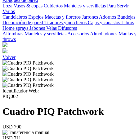
Apliques de pared
Loza
Vasos & copas
Cubiertos
Manteles y servilletas
Para Servir
Varios
Candelabros
Espejos
Macetas y floreros
Jarrones
Adornos
Bandejas
Decoración de pared
Tiradores y percheros
Cajas y canastos
Libros
Home sprays
Jabones
Velas
Difusores
Alfombras
Manteles y servilletas
Accesorios
Almohadones
Mantas y
throws
Volver
Identificador Web:
PIQ002
Cuadro PIQ Patchwork
USD 790
USD 711