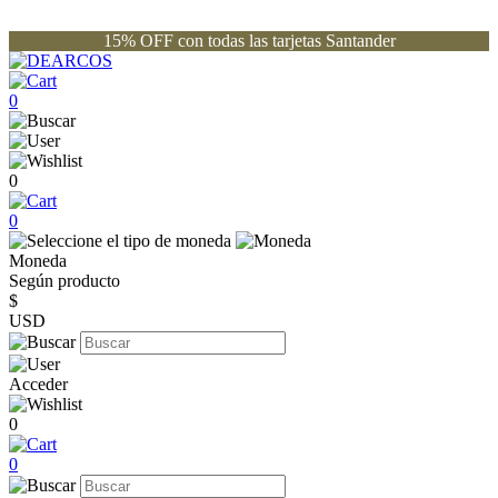
15% OFF con todas las tarjetas Santander
0
0
0
Moneda
Según producto
$
USD
Acceder
0
0