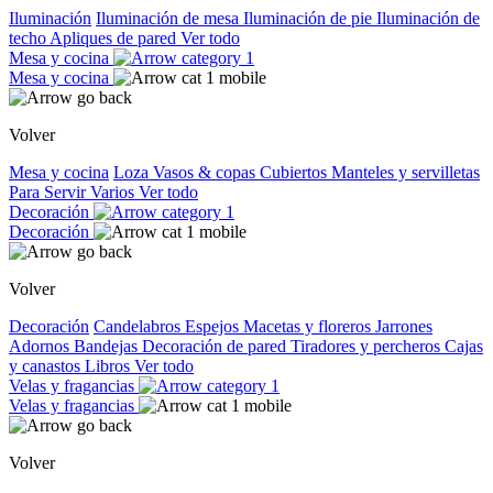
Iluminación
Iluminación de mesa
Iluminación de pie
Iluminación de
techo
Apliques de pared
Ver todo
Mesa y cocina
Mesa y cocina
Volver
Mesa y cocina
Loza
Vasos & copas
Cubiertos
Manteles y servilletas
Para Servir
Varios
Ver todo
Decoración
Decoración
Volver
Decoración
Candelabros
Espejos
Macetas y floreros
Jarrones
Adornos
Bandejas
Decoración de pared
Tiradores y percheros
Cajas
y canastos
Libros
Ver todo
Velas y fragancias
Velas y fragancias
Volver