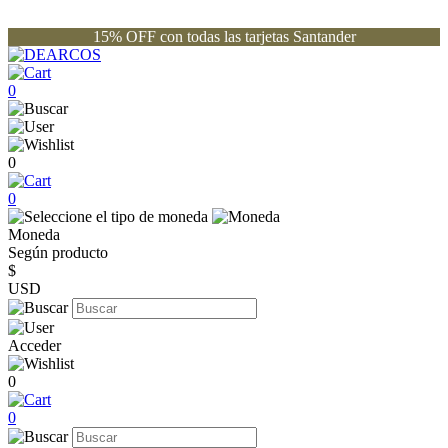
15% OFF con todas las tarjetas Santander
0
0
0
Moneda
Según producto
$
USD
Acceder
0
0