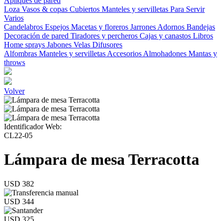
Apliques de pared
Loza
Vasos & copas
Cubiertos
Manteles y servilletas
Para Servir
Varios
Candelabros
Espejos
Macetas y floreros
Jarrones
Adornos
Bandejas
Decoración de pared
Tiradores y percheros
Cajas y canastos
Libros
Home sprays
Jabones
Velas
Difusores
Alfombras
Manteles y servilletas
Accesorios
Almohadones
Mantas y
throws
Volver
Identificador Web:
CL22-05
Lámpara de mesa Terracotta
USD 382
USD 344
USD 325