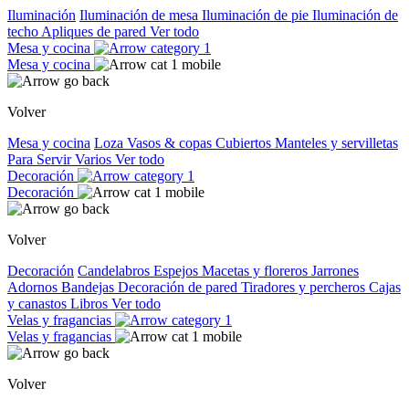
Iluminación
Iluminación de mesa
Iluminación de pie
Iluminación de
techo
Apliques de pared
Ver todo
Mesa y cocina
Mesa y cocina
Volver
Mesa y cocina
Loza
Vasos & copas
Cubiertos
Manteles y servilletas
Para Servir
Varios
Ver todo
Decoración
Decoración
Volver
Decoración
Candelabros
Espejos
Macetas y floreros
Jarrones
Adornos
Bandejas
Decoración de pared
Tiradores y percheros
Cajas
y canastos
Libros
Ver todo
Velas y fragancias
Velas y fragancias
Volver