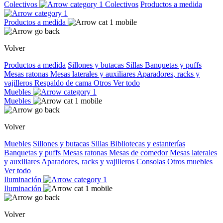
Colectivos
Colectivos
Productos a medida
Productos a medida
Volver
Productos a medida
Sillones y butacas
Sillas
Banquetas y puffs
Mesas ratonas
Mesas laterales y auxiliares
Aparadores, racks y
vajilleros
Respaldo de cama
Otros
Ver todo
Muebles
Muebles
Volver
Muebles
Sillones y butacas
Sillas
Bibliotecas y estanterías
Banquetas y puffs
Mesas ratonas
Mesas de comedor
Mesas laterales
y auxiliares
Aparadores, racks y vajilleros
Consolas
Otros muebles
Ver todo
Iluminación
Iluminación
Volver