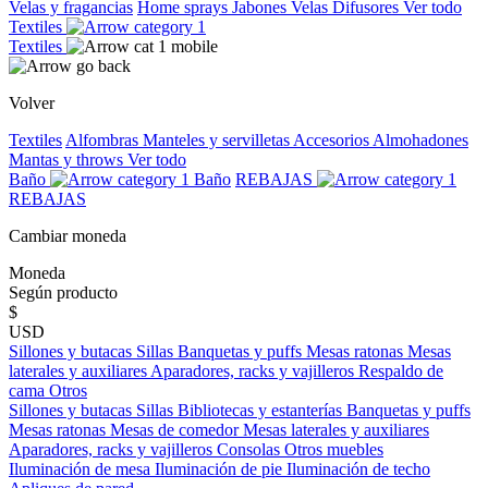
Velas y fragancias
Home sprays
Jabones
Velas
Difusores
Ver todo
Textiles
Textiles
Volver
Textiles
Alfombras
Manteles y servilletas
Accesorios
Almohadones
Mantas y throws
Ver todo
Baño
Baño
REBAJAS
REBAJAS
Cambiar moneda
Moneda
Según producto
$
USD
Sillones y butacas
Sillas
Banquetas y puffs
Mesas ratonas
Mesas
laterales y auxiliares
Aparadores, racks y vajilleros
Respaldo de
cama
Otros
Sillones y butacas
Sillas
Bibliotecas y estanterías
Banquetas y puffs
Mesas ratonas
Mesas de comedor
Mesas laterales y auxiliares
Aparadores, racks y vajilleros
Consolas
Otros muebles
Iluminación de mesa
Iluminación de pie
Iluminación de techo