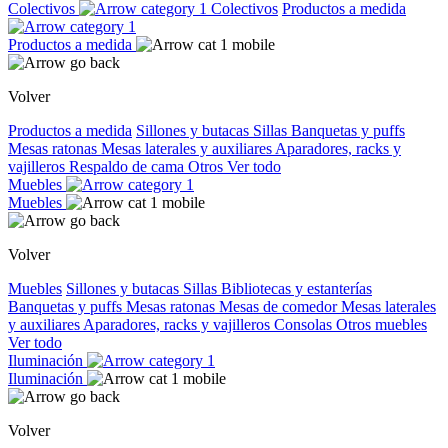
Colectivos
Colectivos
Productos a medida
Productos a medida
Volver
Productos a medida
Sillones y butacas
Sillas
Banquetas y puffs
Mesas ratonas
Mesas laterales y auxiliares
Aparadores, racks y
vajilleros
Respaldo de cama
Otros
Ver todo
Muebles
Muebles
Volver
Muebles
Sillones y butacas
Sillas
Bibliotecas y estanterías
Banquetas y puffs
Mesas ratonas
Mesas de comedor
Mesas laterales
y auxiliares
Aparadores, racks y vajilleros
Consolas
Otros muebles
Ver todo
Iluminación
Iluminación
Volver