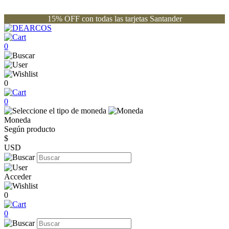
15% OFF con todas las tarjetas Santander
0
0
0
Moneda
Según producto
$
USD
Acceder
0
0