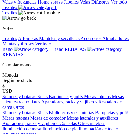
Velas y fragancias
Home sprays
Jabones
Velas
Difusores
Ver todo
Textiles
Textiles
Volver
Textiles
Alfombras
Manteles y servilletas
Accesorios
Almohadones
Mantas y throws
Ver todo
Baño
Baño
REBAJAS
REBAJAS
Cambiar moneda
Moneda
Según producto
$
USD
Sillones y butacas
Sillas
Banquetas y puffs
Mesas ratonas
Mesas
laterales y auxiliares
Aparadores, racks y vajilleros
Respaldo de
cama
Otros
Sillones y butacas
Sillas
Bibliotecas y estanterías
Banquetas y puffs
Mesas ratonas
Mesas de comedor
Mesas laterales y auxiliares
Aparadores, racks y vajilleros
Consolas
Otros muebles
Iluminación de mesa
Iluminación de pie
Iluminación de techo