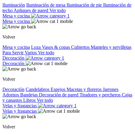
Iluminación
Iluminación de mesa
Iluminación de pie
Iluminación de
techo
Apliques de pared
Ver todo
Mesa y cocina
Mesa y cocina
Volver
Mesa y cocina
Loza
Vasos & copas
Cubiertos
Manteles y servilletas
Para Servir
Varios
Ver todo
Decoración
Decoración
Volver
Decoración
Candelabros
Espejos
Macetas y floreros
Jarrones
Adornos
Bandejas
Decoración de pared
Tiradores y percheros
Cajas
y canastos
Libros
Ver todo
Velas y fragancias
Velas y fragancias
Volver