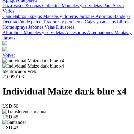
Apliques de pared
Loza
Vasos & copas
Cubiertos
Manteles y servilletas
Para Servir
Varios
Candelabros
Espejos
Macetas y floreros
Jarrones
Adornos
Bandejas
Decoración de pared
Tiradores y percheros
Cajas y canastos
Libros
Home sprays
Jabones
Velas
Difusores
Alfombras
Manteles y servilletas
Accesorios
Almohadones
Mantas y
throws
Volver
Identificador Web:
210990103
Individual Maize dark blue x4
USD 50
USD 45
USD 43