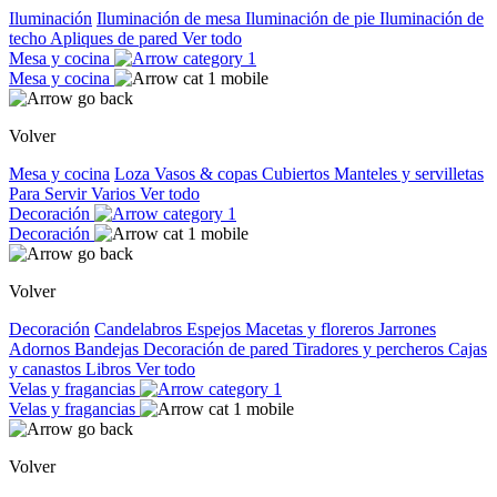
Iluminación
Iluminación de mesa
Iluminación de pie
Iluminación de
techo
Apliques de pared
Ver todo
Mesa y cocina
Mesa y cocina
Volver
Mesa y cocina
Loza
Vasos & copas
Cubiertos
Manteles y servilletas
Para Servir
Varios
Ver todo
Decoración
Decoración
Volver
Decoración
Candelabros
Espejos
Macetas y floreros
Jarrones
Adornos
Bandejas
Decoración de pared
Tiradores y percheros
Cajas
y canastos
Libros
Ver todo
Velas y fragancias
Velas y fragancias
Volver