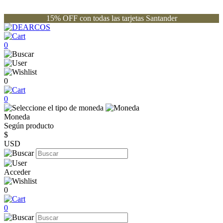
15% OFF con todas las tarjetas Santander
0
0
0
Moneda
Según producto
$
USD
Acceder
0
0