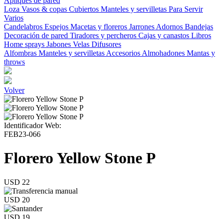
Apliques de pared
Loza
Vasos & copas
Cubiertos
Manteles y servilletas
Para Servir
Varios
Candelabros
Espejos
Macetas y floreros
Jarrones
Adornos
Bandejas
Decoración de pared
Tiradores y percheros
Cajas y canastos
Libros
Home sprays
Jabones
Velas
Difusores
Alfombras
Manteles y servilletas
Accesorios
Almohadones
Mantas y
throws
Volver
Identificador Web:
FEB23-066
Florero Yellow Stone P
USD 22
USD 20
USD 19