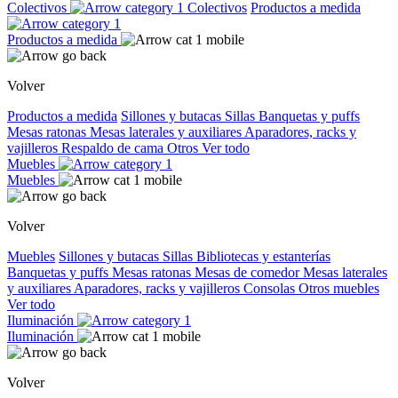
Colectivos
Colectivos
Productos a medida
Productos a medida
Volver
Productos a medida
Sillones y butacas
Sillas
Banquetas y puffs
Mesas ratonas
Mesas laterales y auxiliares
Aparadores, racks y
vajilleros
Respaldo de cama
Otros
Ver todo
Muebles
Muebles
Volver
Muebles
Sillones y butacas
Sillas
Bibliotecas y estanterías
Banquetas y puffs
Mesas ratonas
Mesas de comedor
Mesas laterales
y auxiliares
Aparadores, racks y vajilleros
Consolas
Otros muebles
Ver todo
Iluminación
Iluminación
Volver