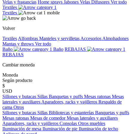
Velas y fragancias
Home sprays
Jabones
Velas
Difusores
Ver todo
Textiles
Textiles
Volver
Textiles
Alfombras
Manteles y servilletas
Accesorios
Almohadones
Mantas y throws
Ver todo
Baño
Baño
REBAJAS
REBAJAS
Cambiar moneda
Moneda
Según producto
$
USD
Sillones y butacas
Sillas
Banquetas y puffs
Mesas ratonas
Mesas
laterales y auxiliares
Aparadores, racks y vajilleros
Respaldo de
cama
Otros
Sillones y butacas
Sillas
Bibliotecas y estanterías
Banquetas y puffs
Mesas ratonas
Mesas de comedor
Mesas laterales y auxiliares
Aparadores, racks y vajilleros
Consolas
Otros muebles
Iluminación de mesa
Iluminación de pie
Iluminación de techo