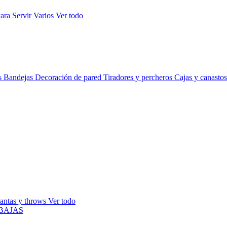
ara Servir
Varios
Ver todo
s
Bandejas
Decoración de pared
Tiradores y percheros
Cajas y canasto
antas y throws
Ver todo
BAJAS