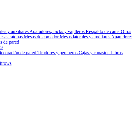
ales y auxiliares
Aparadores, racks y vajilleros
Respaldo de cama
Otros
esas ratonas
Mesas de comedor
Mesas laterales y auxiliares
Aparadores,
s de pared
os
ecoración de pared
Tiradores y percheros
Cajas y canastos
Libros
throws