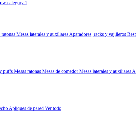
 ratonas
Mesas laterales y auxiliares
Aparadores, racks y vajilleros
Res
y puffs
Mesas ratonas
Mesas de comedor
Mesas laterales y auxiliares
Ap
techo
Apliques de pared
Ver todo