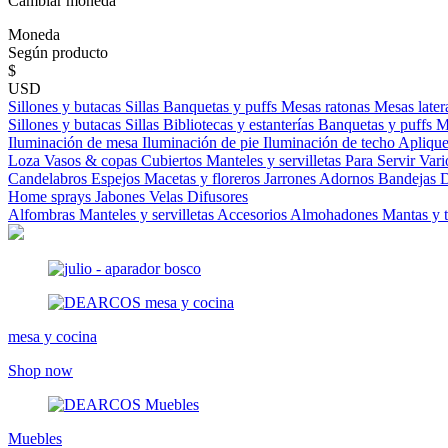
Cambiar moneda
Moneda
Según producto
$
USD
Sillones y butacas
Sillas
Banquetas y puffs
Mesas ratonas
Mesas later
Sillones y butacas
Sillas
Bibliotecas y estanterías
Banquetas y puffs
M
Iluminación de mesa
Iluminación de pie
Iluminación de techo
Aplique
Loza
Vasos & copas
Cubiertos
Manteles y servilletas
Para Servir
Vari
Candelabros
Espejos
Macetas y floreros
Jarrones
Adornos
Bandejas
D
Home sprays
Jabones
Velas
Difusores
Alfombras
Manteles y servilletas
Accesorios
Almohadones
Mantas y 
mesa y cocina
Shop now
Muebles