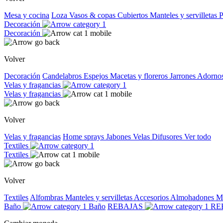
Mesa y cocina
Loza
Vasos & copas
Cubiertos
Manteles y servilletas
P
Decoración
Decoración
Volver
Decoración
Candelabros
Espejos
Macetas y floreros
Jarrones
Adorno
Velas y fragancias
Velas y fragancias
Volver
Velas y fragancias
Home sprays
Jabones
Velas
Difusores
Ver todo
Textiles
Textiles
Volver
Textiles
Alfombras
Manteles y servilletas
Accesorios
Almohadones
M
Baño
Baño
REBAJAS
RE