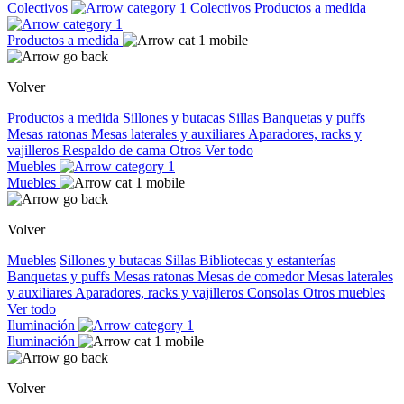
Colectivos
Colectivos
Productos a medida
Productos a medida
Volver
Productos a medida
Sillones y butacas
Sillas
Banquetas y puffs
Mesas ratonas
Mesas laterales y auxiliares
Aparadores, racks y
vajilleros
Respaldo de cama
Otros
Ver todo
Muebles
Muebles
Volver
Muebles
Sillones y butacas
Sillas
Bibliotecas y estanterías
Banquetas y puffs
Mesas ratonas
Mesas de comedor
Mesas laterales
y auxiliares
Aparadores, racks y vajilleros
Consolas
Otros muebles
Ver todo
Iluminación
Iluminación
Volver