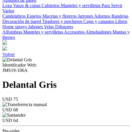
Apliques de pared
Loza
Vasos & copas
Cubiertos
Manteles y servilletas
Para Servir
Varios
Candelabros
Espejos
Macetas y floreros
Jarrones
Adornos
Bandejas
Decoración de pared
Tiradores y percheros
Cajas y canastos
Libros
Home sprays
Jabones
Velas
Difusores
Alfombras
Manteles y servilletas
Accesorios
Almohadones
Mantas y
throws
Volver
Identificador Web:
JMS19-106A
Delantal Gris
USD 75
USD 68
USD 64
Pre-order