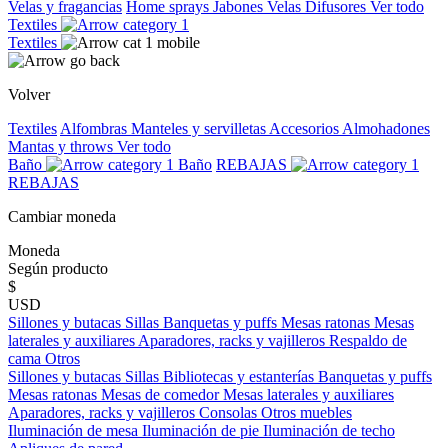
Velas y fragancias
Home sprays
Jabones
Velas
Difusores
Ver todo
Textiles
Textiles
Volver
Textiles
Alfombras
Manteles y servilletas
Accesorios
Almohadones
Mantas y throws
Ver todo
Baño
Baño
REBAJAS
REBAJAS
Cambiar moneda
Moneda
Según producto
$
USD
Sillones y butacas
Sillas
Banquetas y puffs
Mesas ratonas
Mesas
laterales y auxiliares
Aparadores, racks y vajilleros
Respaldo de
cama
Otros
Sillones y butacas
Sillas
Bibliotecas y estanterías
Banquetas y puffs
Mesas ratonas
Mesas de comedor
Mesas laterales y auxiliares
Aparadores, racks y vajilleros
Consolas
Otros muebles
Iluminación de mesa
Iluminación de pie
Iluminación de techo