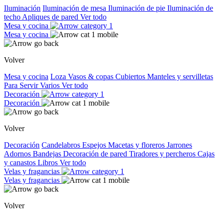
Iluminación
Iluminación de mesa
Iluminación de pie
Iluminación de
techo
Apliques de pared
Ver todo
Mesa y cocina
Mesa y cocina
Volver
Mesa y cocina
Loza
Vasos & copas
Cubiertos
Manteles y servilletas
Para Servir
Varios
Ver todo
Decoración
Decoración
Volver
Decoración
Candelabros
Espejos
Macetas y floreros
Jarrones
Adornos
Bandejas
Decoración de pared
Tiradores y percheros
Cajas
y canastos
Libros
Ver todo
Velas y fragancias
Velas y fragancias
Volver