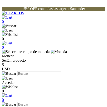
15% OFF con todas las tarjetas Santander
0
0
0
Moneda
Según producto
$
USD
Acceder
0
0