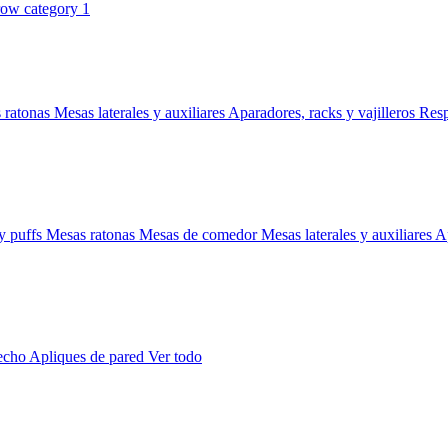
 ratonas
Mesas laterales y auxiliares
Aparadores, racks y vajilleros
Res
y puffs
Mesas ratonas
Mesas de comedor
Mesas laterales y auxiliares
Ap
techo
Apliques de pared
Ver todo