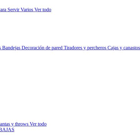
ara Servir
Varios
Ver todo
s
Bandejas
Decoración de pared
Tiradores y percheros
Cajas y canasto
antas y throws
Ver todo
BAJAS