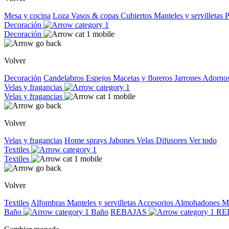
Mesa y cocina
Loza
Vasos & copas
Cubiertos
Manteles y servilletas
P
Decoración
Decoración
Volver
Decoración
Candelabros
Espejos
Macetas y floreros
Jarrones
Adorno
Velas y fragancias
Velas y fragancias
Volver
Velas y fragancias
Home sprays
Jabones
Velas
Difusores
Ver todo
Textiles
Textiles
Volver
Textiles
Alfombras
Manteles y servilletas
Accesorios
Almohadones
M
Baño
Baño
REBAJAS
RE