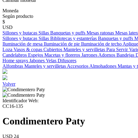
Cambiar moneda
Moneda
Según producto
$
USD
Sillones y butacas
Sillas
Banquetas y puffs
Mesas ratonas
Mesas later
Sillones y butacas
Sillas
Bibliotecas y estanterías
Banquetas y puffs
M
Iluminación de mesa
Iluminación de pie
Iluminación de techo
Aplique
Loza
Vasos & copas
Cubiertos
Manteles y servilletas
Para Servir
Vari
Candelabros
Espejos
Macetas y floreros
Jarrones
Adornos
Bandejas
D
Home sprays
Jabones
Velas
Difusores
Alfombras
Manteles y servilletas
Accesorios
Almohadones
Mantas y 
Volver
Identificador Web:
CC16-135
Condimentero Paty
USD 24