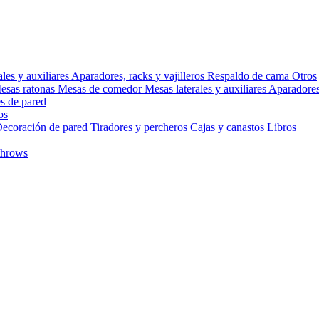
ales y auxiliares
Aparadores, racks y vajilleros
Respaldo de cama
Otros
esas ratonas
Mesas de comedor
Mesas laterales y auxiliares
Aparadores,
s de pared
os
ecoración de pared
Tiradores y percheros
Cajas y canastos
Libros
throws