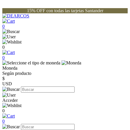
15% OFF con todas las tarjetas Santander
0
0
0
Moneda
Según producto
$
USD
Acceder
0
0