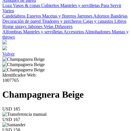
Apliques de pared
Loza
Vasos & copas
Cubiertos
Manteles y servilletas
Para Servir
Varios
Candelabros
Espejos
Macetas y floreros
Jarrones
Adornos
Bandejas
Decoración de pared
Tiradores y percheros
Cajas y canastos
Libros
Home sprays
Jabones
Velas
Difusores
Alfombras
Manteles y servilletas
Accesorios
Almohadones
Mantas y
throws
Volver
Identificador Web:
1007765
Champagnera Beige
USD 185
USD 167
USD 158