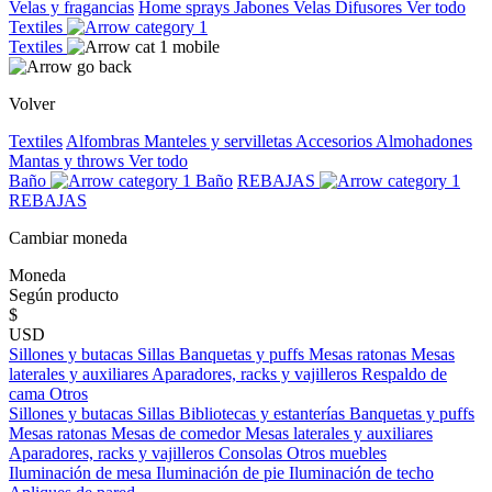
Velas y fragancias
Home sprays
Jabones
Velas
Difusores
Ver todo
Textiles
Textiles
Volver
Textiles
Alfombras
Manteles y servilletas
Accesorios
Almohadones
Mantas y throws
Ver todo
Baño
Baño
REBAJAS
REBAJAS
Cambiar moneda
Moneda
Según producto
$
USD
Sillones y butacas
Sillas
Banquetas y puffs
Mesas ratonas
Mesas
laterales y auxiliares
Aparadores, racks y vajilleros
Respaldo de
cama
Otros
Sillones y butacas
Sillas
Bibliotecas y estanterías
Banquetas y puffs
Mesas ratonas
Mesas de comedor
Mesas laterales y auxiliares
Aparadores, racks y vajilleros
Consolas
Otros muebles
Iluminación de mesa
Iluminación de pie
Iluminación de techo