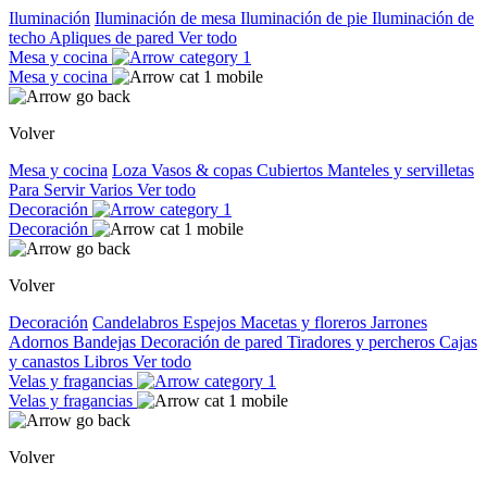
Iluminación
Iluminación de mesa
Iluminación de pie
Iluminación de
techo
Apliques de pared
Ver todo
Mesa y cocina
Mesa y cocina
Volver
Mesa y cocina
Loza
Vasos & copas
Cubiertos
Manteles y servilletas
Para Servir
Varios
Ver todo
Decoración
Decoración
Volver
Decoración
Candelabros
Espejos
Macetas y floreros
Jarrones
Adornos
Bandejas
Decoración de pared
Tiradores y percheros
Cajas
y canastos
Libros
Ver todo
Velas y fragancias
Velas y fragancias
Volver