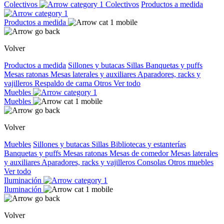
Colectivos
Colectivos
Productos a medida
Productos a medida
Volver
Productos a medida
Sillones y butacas
Sillas
Banquetas y puffs
Mesas ratonas
Mesas laterales y auxiliares
Aparadores, racks y
vajilleros
Respaldo de cama
Otros
Ver todo
Muebles
Muebles
Volver
Muebles
Sillones y butacas
Sillas
Bibliotecas y estanterías
Banquetas y puffs
Mesas ratonas
Mesas de comedor
Mesas laterales
y auxiliares
Aparadores, racks y vajilleros
Consolas
Otros muebles
Ver todo
Iluminación
Iluminación
Volver